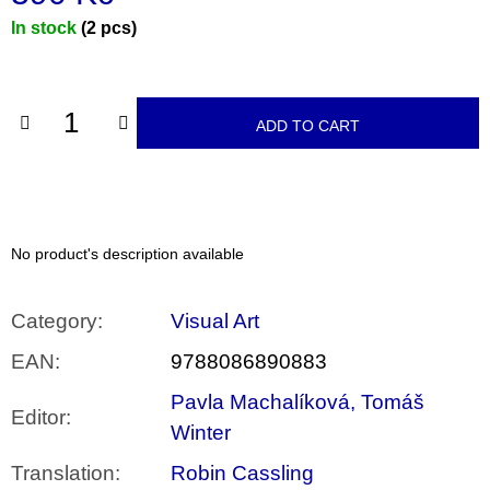
c
o
Measure
In stock
(2 pcs)
m
price:
m
e
n
ADD TO CART
d
VÝVAR
NEJEN
ROMSKÉ
RECEPTY
PRO
No product's description available
SNESITELNĚJŠÍ
KLIMA
300
Category
:
Visual Art
Kč
Was:
EAN
:
9788086890883
350
Kč
Pavla Machalíková, Tomáš
Editor
:
Winter
Translation
:
Robin Cassling