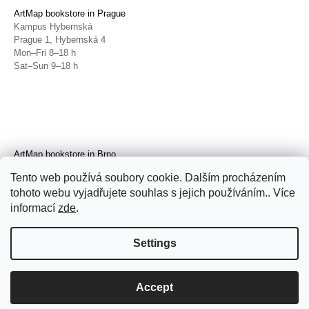
ArtMap bookstore in Prague
Kampus Hybernská
Prague 1, Hybernská 4
Mon–Fri 8–18 h
Sat–Sun 9–18 h
ArtMap bookstore in Brno
Galerie TIC
Tento web používá soubory cookie. Dalším procházením
Brno, Radnická 4
tohoto webu vyjadřujete souhlas s jejich používáním.. Více
Tue–Fri 11–19 h
Sat 14–19 h
informací
zde
.
Settings
Accept
© 2026 ArtMap. All rights reserved.
Edit