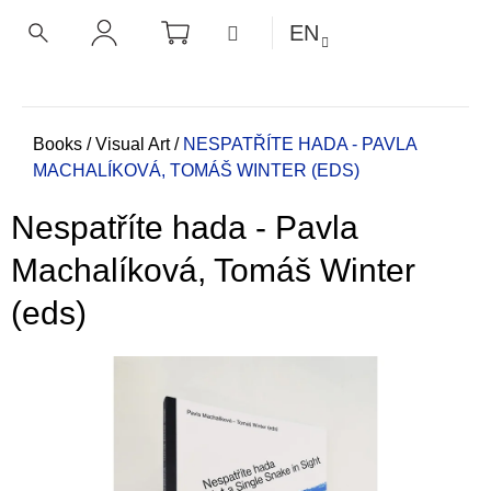
C
Skip
SHOPPING
MENU
EN
CART
a
to
BACK
BACK
SEARCH
LOGIN
content
r
t
W
h
Home
Books
/
Visual Art
/
NESPATŘÍTE HADA - PAVLA
MACHALÍKOVÁ, TOMÁŠ WINTER (EDS)
a
t
Nespatříte hada - Pavla
a
r
Machalíková, Tomáš Winter
e
(eds)
y
o
u
l
o
o
k