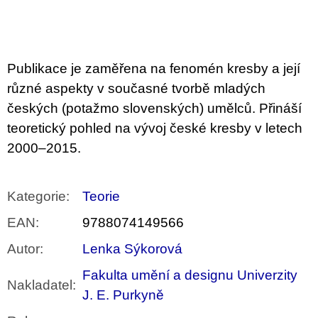
Měrná
u
cena:
j
e
m
e
Publikace je zaměřena na fenomén kresby a její
různé aspekty v současné tvorbě mladých
JMÉNO
českých (potažmo slovenských) umělců. Přináší
380
Kč
teoretický pohled na vývoj české kresby v letech
2000–2015.
Kategorie
:
Teorie
EAN
:
9788074149566
Autor
:
Lenka Sýkorová
Fakulta umění a designu Univerzity
Nakladatel
:
J. E. Purkyně