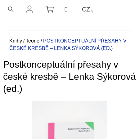
K
Přejít
NÁKUPNÍ
MENU
CZ
KOŠÍK
o
na
ZPĚT
ZPĚT
HLEDAT
PŘIHLÁŠENÍ
obsah
š
í
C
k
o
Domů
Knihy
/
Teorie
/
POSTKONCEPTUÁLNÍ PŘESAHY V
ČESKÉ KRESBĚ – LENKA SÝKOROVÁ (ED.)
p
o
Postkonceptuální přesahy v
t
ř
české kresbě – Lenka Sýkorová
e
(ed.)
b
u
j
e
t
e
n