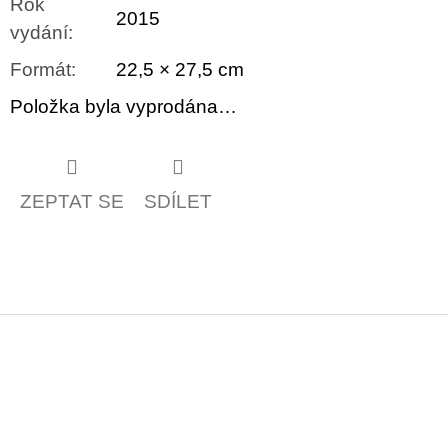
Rok
2015
vydání
:
Formát
:
22,5 × 27,5 cm
Položka byla vyprodána…
ZEPTAT SE
SDÍLET
Z
á
p
a