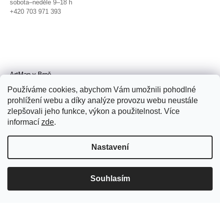
sobota–neděle 9–18 h
+420 703 971 393
ArtMap v Brně
Galerie TIC
Používáme cookies, abychom Vám umožnili pohodlné
Radnická 4, Brno
prohlížení webu a díky analýze provozu webu neustále
úterý–pátek 11–19 h
zlepšovali jeho funkce, výkon a použitelnost. Více
sobota 14–19 h
+420 702 152 298
informací
zde
.
Nastavení
Souhlasím
© 2026 ArtMap. Všechna práva
vyhrazena.
Upravit nastavení cookies