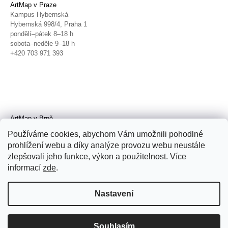
ArtMap v Praze
Kampus Hybernská
Hybernská 998/4, Praha 1
pondělí–pátek 8–18 h
sobota–neděle 9–18 h
+420 703 971 393
ArtMap v Brně
Galerie TIC
Používáme cookies, abychom Vám umožnili pohodlné
Radnická 4, Brno
prohlížení webu a díky analýze provozu webu neustále
úterý–pátek 11–19 h
zlepšovali jeho funkce, výkon a použitelnost. Více
sobota 14–19 h
+420 702 152 298
informací
zde
.
Nastavení
Souhlasím