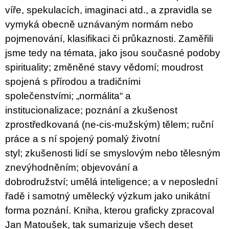
víře, spekulacích, imaginaci atd., a zpravidla se
vymyká obecně uznávaným normám nebo
pojmenování, klasifikaci či průkaznosti. Z
aměřili
jsme tedy na témata, jako jsou současné podoby
spirituality;
změněné stavy vědomí;
moudrost
spojená s přírodou a tradičními
společenstvími;
„normálita“ a
institucionalizace;
poznání a zkušenost
zprostředkovaná (ne-cis-mužským) tělem;
ruční
práce a s ní spojený pomalý životní
styl;
zkušenosti lidí se smyslovým nebo tělesným
znevýhodněním;
objevování a
dobrodružství;
umělá inteligence;
a v neposlední
řadě i samotný umělecký výzkum jako unikátní
forma poznání.
Kniha, kterou graficky
zpracoval
Jan Matoušek,
tak sumarizuje všech deset