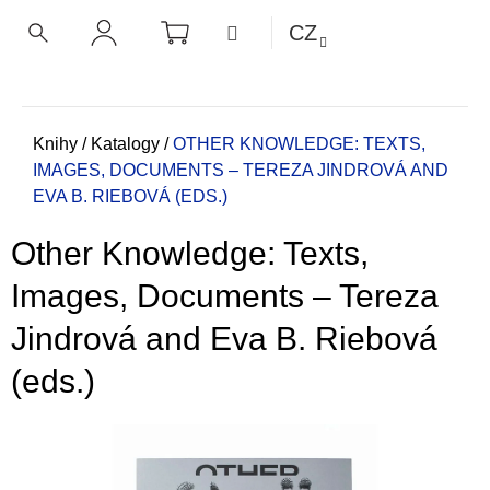
K
Přejít
NÁKUPNÍ
MENU
CZ
KOŠÍK
o
na
ZPĚT
ZPĚT
HLEDAT
PŘIHLÁŠENÍ
obsah
š
í
C
k
o
Domů
Knihy
/
Katalogy
/
OTHER KNOWLEDGE: TEXTS,
IMAGES, DOCUMENTS – TEREZA JINDROVÁ AND
p
EVA B. RIEBOVÁ (EDS.)
o
t
Other Knowledge: Texts,
ř
e
Images, Documents – Tereza
b
Jindrová and Eva B. Riebová
u
j
(eds.)
e
t
e
n