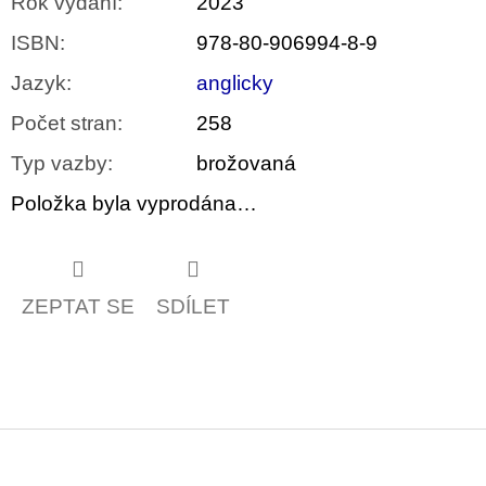
Rok vydání
:
2023
ISBN
:
978-80-906994-8-9
Jazyk
:
anglicky
Počet stran
:
258
Typ vazby
:
brožovaná
Položka byla vyprodána…
ZEPTAT SE
SDÍLET
Z