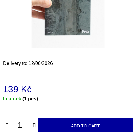
i
n
g
f
o
r
?
Delivery to:
12/08/2026
139 Kč
SEARCH
Measure
In stock
(1 pcs)
price:
W
e
r
ADD TO CART
e