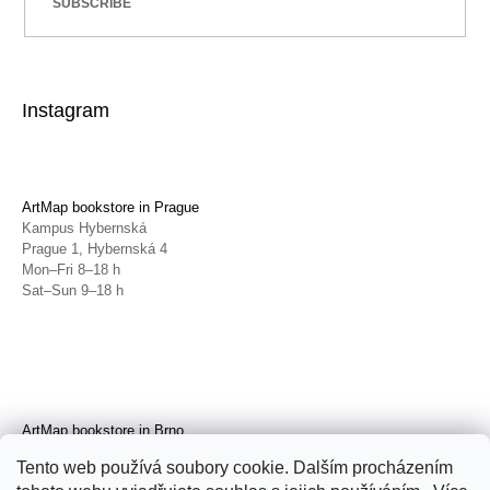
SUBSCRIBE
Instagram
ArtMap bookstore in Prague
Kampus Hybernská
Prague 1, Hybernská 4
Mon–Fri 8–18 h
Sat–Sun 9–18 h
ArtMap bookstore in Brno
Galerie TIC
Tento web používá soubory cookie. Dalším procházením
Brno, Radnická 4