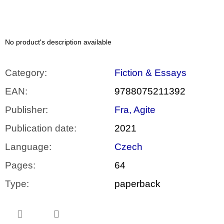
c
o
m
m
e
No product's description available
n
d
Category
:
Fiction & Essays
ARTMAT
KRABIČKA
EAN
:
9788075211392
ARTMAT
BOX
Publisher
:
Fra, Agite
200
Publication date
:
2021
Kč
Language
:
Czech
Pages
:
64
Type
:
paperback