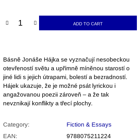
c
price:
o
m
m
ADD TO CART
e
n
d
BRUTAL
PRAGUE
Básně Jonáše Hájka se vyznačují nesobeckou
165
otevřeností světu a upřímně míněnou starostí o
Kč
jiné lidi s jejich útrapami, bolestí a bezradností.
Hájek ukazuje, že je možné psát lyrickou i
angažovanou poezii zároveň – a že tak
nevznikají konflikty a třecí plochy.
Category
:
Fiction & Essays
EAN
:
9788075211224