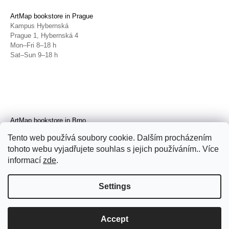
ArtMap bookstore in Prague
Kampus Hybernská
Prague 1, Hybernská 4
Mon–Fri 8–18 h
Sat–Sun 9–18 h
ArtMap bookstore in Brno
Galerie TIC
Tento web používá soubory cookie. Dalším procházením
Brno, Radnická 4
tohoto webu vyjadřujete souhlas s jejich používáním.. Více
Tue–Fri 11–19 h
Sat 14–19 h
informací
zde
.
Settings
Accept
© 2026 ArtMap. All rights reserved.
Edit