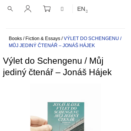
C
Skip
SHOPPING
MENU
EN
CART
a
to
BACK
BACK
SEARCH
LOGIN
content
r
t
W
h
Home
Books
/
Fiction & Essays
/
VÝLET DO SCHENGENU /
MŮJ JEDINÝ ČTENÁŘ – JONÁŠ HÁJEK
a
t
Výlet do Schengenu / Můj
a
r
jediný čtenář – Jonáš Hájek
e
y
o
u
l
o
o
k