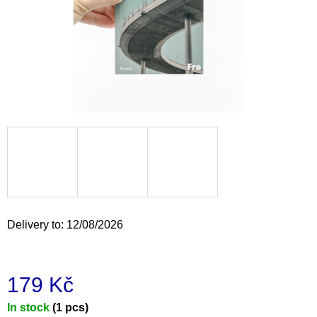
i
n
g
f
o
r
?
SEARCH
Delivery to:
12/08/2026
W
e
179 Kč
r
e
Measure
In stock
(1 pcs)