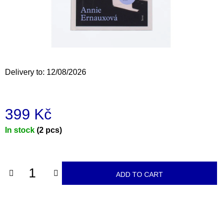
i
n
g
f
o
Delivery to:
12/08/2026
r
?
399 Kč
Measure
In stock
(2 pcs)
price:
SEARCH
ADD TO CART
W
e
r
e