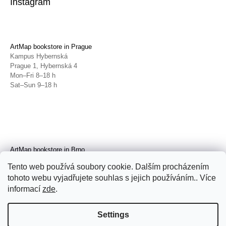
Instagram
ArtMap bookstore in Prague
Kampus Hybernská
Prague 1, Hybernská 4
Mon–Fri 8–18 h
Sat–Sun 9–18 h
ArtMap bookstore in Brno
Galerie TIC
Tento web používá soubory cookie. Dalším procházením
Brno, Radnická 4
tohoto webu vyjadřujete souhlas s jejich používáním.. Více
Tue–Fri 11–19 h
Sat 14–19 h
informací
zde
.
Settings