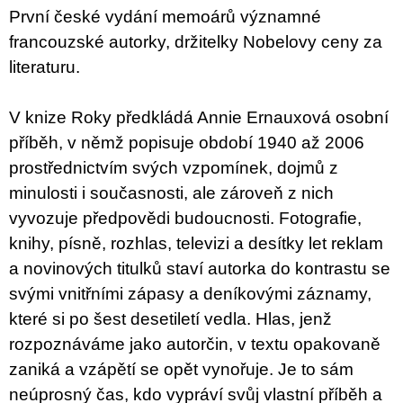
c
První české vydání memoárů významné
o
m
francouzské autorky, držitelky Nobelovy ceny za
m
literaturu.
e
n
d
V knize Roky předkládá Annie Ernauxová osobní
příběh, v němž popisuje období 1940 až 2006
BRUTAL
PRAGUE
prostřednictvím svých vzpomínek, dojmů z
165
minulosti i současnosti, ale zároveň z nich
Kč
vyvozuje předpovědi budoucnosti. Fotografie,
knihy, písně, rozhlas, televizi a desítky let reklam
a novinových titulků staví autorka do kontrastu se
svými vnitřními zápasy a deníkovými záznamy,
které si po šest desetiletí vedla. Hlas, jenž
rozpoznáváme jako autorčin, v textu opakovaně
zaniká a vzápětí se opět vynořuje. Je to sám
neúprosný čas, kdo vypráví svůj vlastní příběh a