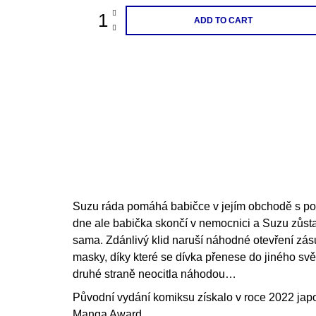
ADD TO CART
Suzu ráda pomáhá babičce v jejím obchodě s po
dne ale babička skončí v nemocnici a Suzu zůs
sama. Zdánlivý klid naruší náhodné otevření zásu
masky, díky které se dívka přenese do jiného svě
druhé straně neocitla náhodou…
Původní vydání komiksu získalo v roce 2022 jap
Manga Award.