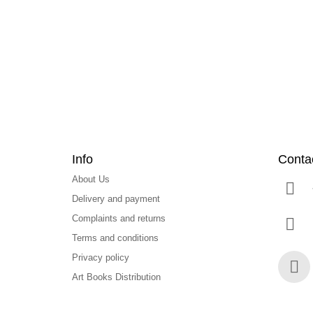
o
t
e
r
Info
Conta
About Us
Delivery and payment
Complaints and returns
Terms and conditions
Privacy policy
Art Books Distribution
Face