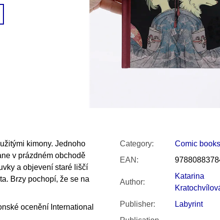
SNESITELNĚJŠ
200 Kč
300 Kč
Was:
350 Kč
užitými kimony. Jednoho
Category
:
Comic book
tane v prázdném obchodě
EAN
:
9788088378
vky a objevení staré liščí
Katarina
ta. Brzy pochopí, že se na
Author
:
Kratochvílov
Publisher
:
Labyrint
onské ocenění International