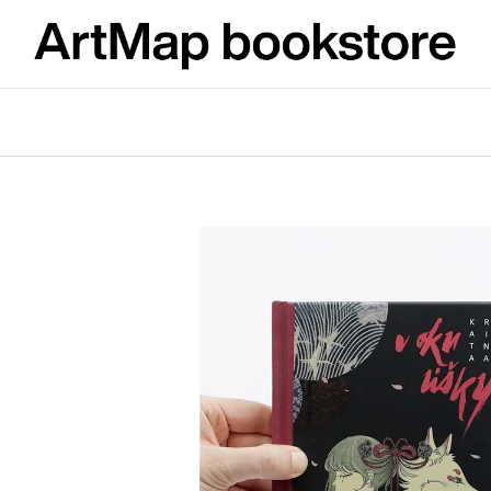
What are you looking for?
SEARCH
We recommend
ARTMAT KRABIČKA
VÝVAR
ARTMAT BOX
NEJEN ROMSK