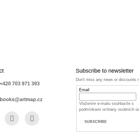
ct
Subscribe to newsletter
Don't miss any news or discounts 
+420 703 971 393
Email
books@artmap.cz
Vložením e-mailu souhlasíte s
podmínkami ochrany osobních ú
SUBSCRIBE
book
Instagram
YouTube