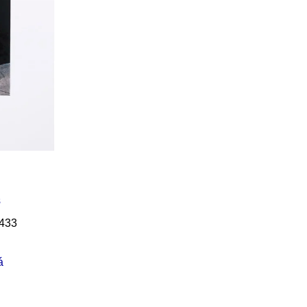
Í KLIMA
s
433
á