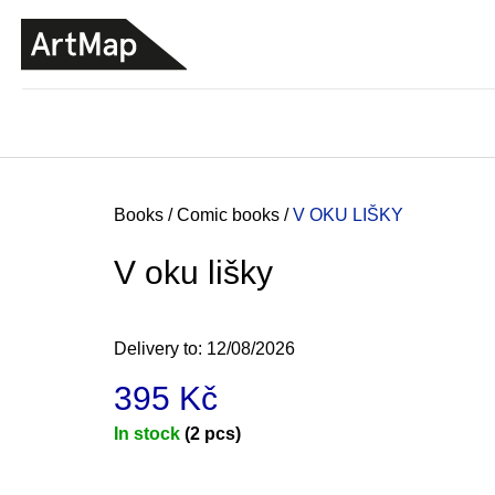
C
Skip
a
to
BACK
BACK
SHOPPING
SHOPPING
content
r
t
Home
Books
/
Comic books
/
V OKU LIŠKY
V oku lišky
Delivery to:
12/08/2026
395 Kč
Measure
In stock
(2 pcs)
price:
JMÉNO
380 Kč