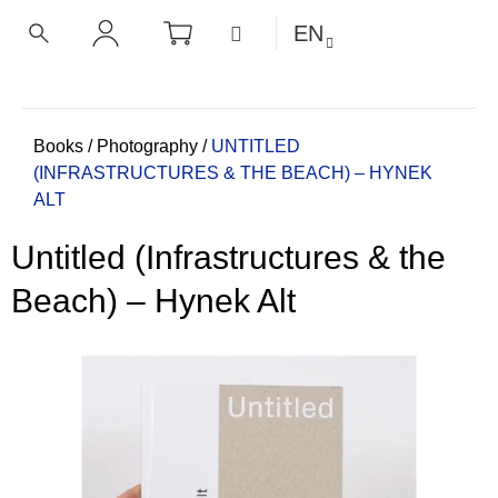
C
Skip
SHOPPING
MENU
EN
CART
a
to
BACK
BACK
SEARCH
LOGIN
content
r
t
W
h
Home
Books
/
Photography
/
UNTITLED
(INFRASTRUCTURES & THE BEACH) –⁠ HYNEK
a
ALT
t
a
Untitled (Infrastructures & the
r
e
Beach) –⁠ Hynek Alt
y
o
u
l
o
o
k