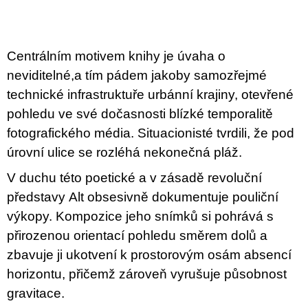
c
price:
o
m
m
e
Centrálním motivem knihy je úvaha o
n
neviditelné,a tím pádem jakoby samozřejmé
d
technické infrastruktuře urbánní krajiny, otevřené
PŘIŠEL
pohledu ve své dočasnosti blízké temporalitě
ČAS
fotografického média. Situacionisté tvrdili, že pod
NA
DRUHOU
úrovní ulice se rozléhá nekonečná pláž.
:
SMĚNU
V duchu této poetické a v zásadě revoluční
VÝBĚR
Z
představy
Alt
obsesivně dokumentuje pouliční
TEXTŮ
výkopy. Kompozice jeho snímků si pohrává s
2022 –
2025
přirozenou orientací pohledu směrem dolů a
350
zbavuje ji ukotvení k prostorovým osám absencí
Kč
horizontu, přičemž zároveň vyrušuje působnost
gravitace.