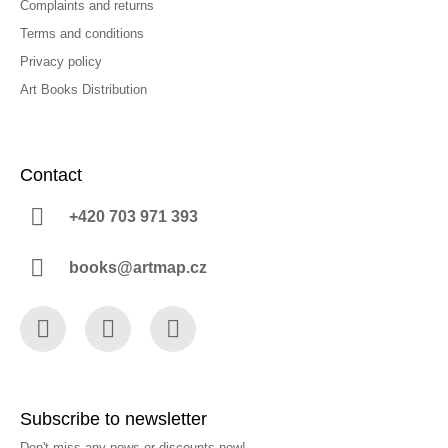
Complaints and returns
Terms and conditions
Privacy policy
Art Books Distribution
Contact
+420 703 971 393
books@artmap.cz
Facebook
Instagram
YouTube
Subscribe to newsletter
Don't miss any news or discounts now!