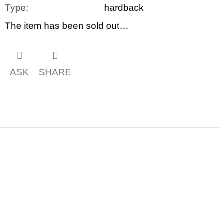
Type
:
hardback
The item has been sold out…
ASK
SHARE
F
o
o
t
e
r