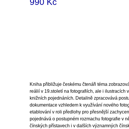
990 Kč
Measure
price:
Kniha přibližuje českému čtenáři téma zobrazován
reálií v 19.století na fotografiích, ale i ilustrací
knižních pojednáních. Detailně zpracovává post
dokumentace vzhledem k využívání nového fotog
etablování v roli předlohy pro přesnější zachycení
pojednává o postupném rozmachu fotografie v ně
čínských přístavech i v dalších významných čínsk