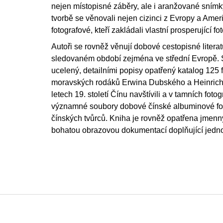
nejen místopisné záběry, ale i aranžované snímk
tvorbě se věnovali nejen cizinci z Evropy a Amerik
fotografové, kteří zakládali vlastní prosperující fo
Autoři se rovněž věnují dobové cestopisné litera
sledovaném období zejména ve střední Evropě. S
ucelený, detailními popisy opatřený katalog 125 fo
moravských rodáků Erwina Dubského a Heinricha 
letech 19. století Čínu navštívili a v tamních fotog
významné soubory dobové čínské albuminové fot
čínských tvůrců. Kniha je rovněž opatřena jmenn
bohatou obrazovou dokumentací doplňující jedno
F