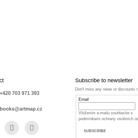
ct
Subscribe to newsletter
Don't miss any news or discounts 
+420 703 971 393
Email
books@artmap.cz
Vložením e-mailu souhlasíte s
podmínkami ochrany osobních ú
SUBSCRIBE
book
Instagram
YouTube