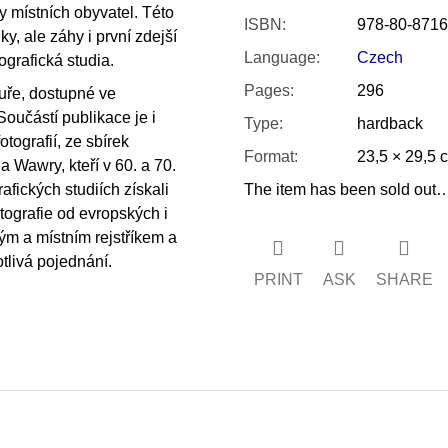
y místních obyvatel. Této
ISBN
:
978-80-8716
y, ale záhy i první zdejší
Language
:
Czech
tografická studia.
Pages
:
296
tuře, dostupné ve
oučástí publikace je i
Type
:
hardback
tografií, ze sbírek
Format
:
23,5 × 29,5 
Wawry, kteří v 60. a 70.
rafických studiích získali
The item has been sold out
ografie od evropských i
ým a místním rejstříkem a
tlivá pojednání.
PRINT
ASK
SHARE