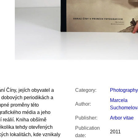
SNESITELNĚJŠ
200 Kč
300 Kč
Was:
350 Kč
í Číny, jejích obyvatel a
Category
:
Photography
ch v dobových periodikách a
Marcela
Author
:
upné proměny této
Suchomelov
rafického média a jeho
Publisher
:
Arbor vitae
 reálií. Kniha obšírně
kolika tehdy otevřených
Publication
2011
ých lokalitách, kde vznikaly
date
: