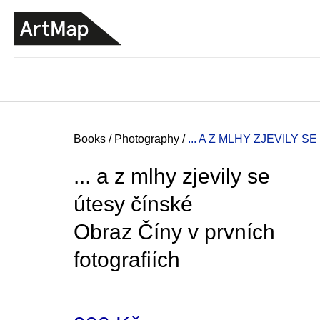
C
Skip
a
to
BACK
BACK
SHOPPING
SHOPPING
content
r
t
Home
Books
/
Photography
/
... A Z MLHY ZJEVILY 
... a z mlhy zjevily se
útesy čínské
Obraz Číny v prvních
fotografiích
JMÉNO
380 Kč