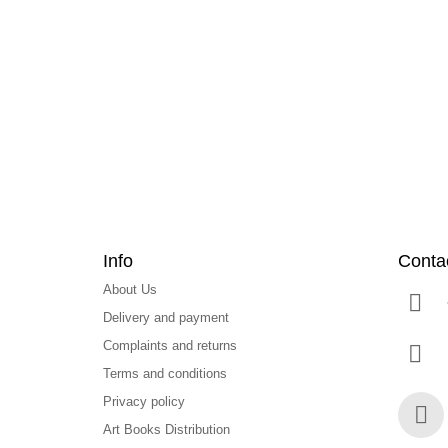
o
o
t
e
r
Info
Conta
About Us
Delivery and payment
Complaints and returns
Terms and conditions
Privacy policy
Art Books Distribution
Face