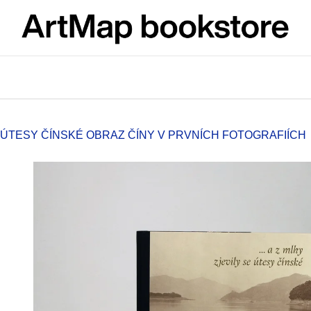
What are you looking for?
SEARCH
SE ÚTESY ČÍNSKÉ
OBRAZ ČÍNY V PRVNÍCH FOTOGRAFIÍCH
We recommend
ARTMAT KRABIČKA
VÝVAR
ARTMAT BOX
NEJEN ROMSK