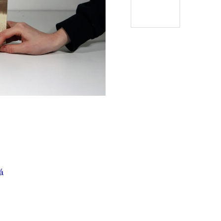
Í KLIMA
á