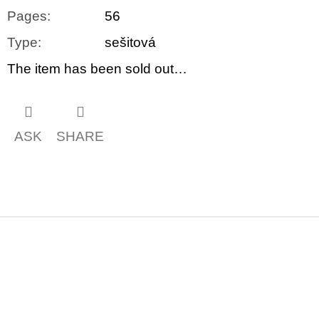
Pages
:
56
Type
:
sešitová
The item has been sold out…
ASK
SHARE
F
o
o
t