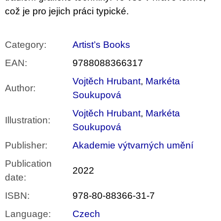
což je pro jejich práci typické.
Category
:
Artist’s Books
EAN
:
9788088366317
Vojtěch Hrubant
,
Markéta
Author
:
Soukupová
Vojtěch Hrubant
,
Markéta
Illustration
:
Soukupová
Publisher
:
Akademie výtvarných umění
Publication
2022
date
:
ISBN
:
978-80-88366-31-7
Language
:
Czech