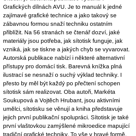
c
Grafických dílnách AVU. Je to manuál k jedné
o
m
zajímavé grafické technice a jako takový se
m
zábavnou formou snaží techniku ostatním
e
n
přiblížit. Na 56 stranách se čtenář dozví, jaké
d
materiály jsou potřeba, jak sítotisk funguje, jak
vzniká, jak se tiskne a jakých chyb se vyvarovat.
BRUTAL
PRAGUE
Autorská publikace nabízí i některé alternativní
165
přístupy pro domácí tisk. Barevná knížka plná
Kč
ilustrací se nesnaží o suchý výklad techniky. I
přesto by měl být každý po přečtení schopen
sítotisk sám realizovat. Oba autoři, Markéta
Soukupová a Vojtěch Hrubant, jsou aktivními
umělci, sítotisku se věnují a kniha představuje
jejich první publikační spolupráci. Sítotisk je také
první vlaštovkou zamýšlené mikroedice mapující
tradiční grafické techniky. To vše v hravé formě,