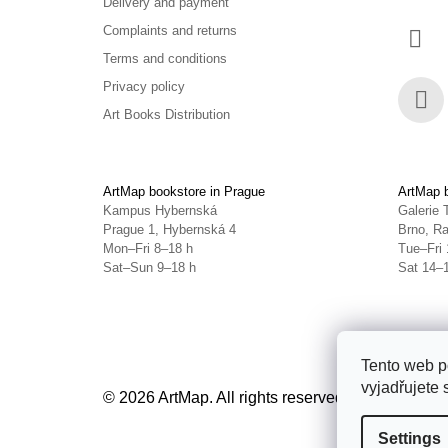
Delivery and payment
Complaints and returns
Terms and conditions
Privacy policy
Art Books Distribution
Face
ArtMap bookstore in Prague
ArtMap b
Kampus Hybernská
Galerie 
Prague 1, Hybernská 4
Brno, Ra
Mon–Fri 8–18 h
Tue–Fri 
Sat–Sun 9–18 h
Sat 14–
Tento web p
vyjadřujete 
© 2026 ArtMap. All rights reserved.
Edit cookie s
Settings