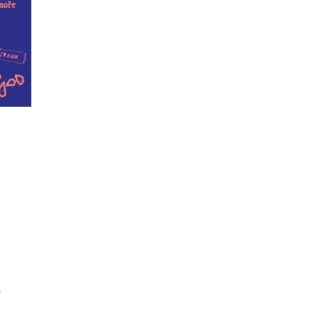
Í KLIMA
s