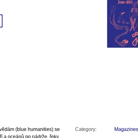
SNESITELNĚJŠ
200 Kč
300 Kč
Was:
350 Kč
ědám (blue humanities) se
Category
:
Magazine
í a oceánů po nádrže, řeky