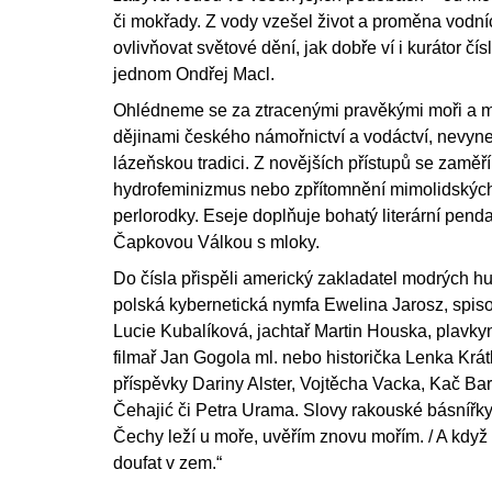
či mokřady. Z vody vzešel život a proměna vodníc
ovlivňovat světové dění, jak dobře ví i kurátor čís
jednom Ondřej Macl.
Ohlédneme se za ztracenými pravěkými moři a 
dějinami českého námořnictví a vodáctví, nevyn
lázeňskou tradici. Z novějších přístupů se zamě
hydrofeminizmus nebo zpřítomnění mimolidských
perlorodky. Eseje doplňuje bohatý literární pend
Čapkovou Válkou s mloky.
Do čísla přispěli americký zakladatel modrých h
polská kybernetická nymfa Ewelina Jarosz, spis
Lucie Kubalíková, jachtař Martin Houska, plavk
filmař Jan Gogola ml. nebo historička Lenka Krátká
příspěvky Dariny Alster, Vojtěcha Vacka, Kač Bar
Čehajić či Petra Urama. Slovy rakouské básníř
Čechy leží u moře, uvěřím znovu mořím. / A když
doufat v zem.“