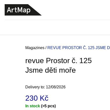
C
Skip
a
to
BACK
BACK
SHOPPING
SHOPPING
content
r
t
Home
Magazines
/
REVUE PROSTOR Č. 125
JSME D
revue Prostor č. 125
Jsme děti moře
Delivery to:
12/08/2026
230 Kč
JMÉNO
Measure
In stock
(>5 pcs)
380 Kč