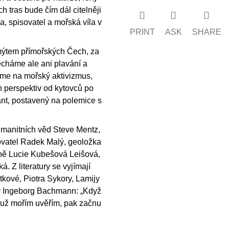
h tras bude čím dál citelněji
la, spisovatel a mořská víla v
PRINT
ASK
SHARE
mýtem přímořských Čech, za
echáme ale ani plavání a
říme na mořský aktivizmus,
 perspektiv od kytovců po
ant, postavený na polemice s
umanitních věd Steve Mentz,
ovatel Radek Malý, geoložka
yně Lucie Kubešová Leišová,
. Z literatury se vyjímají
tkové, Piotra Sykory, Lamijy
ky Ingeborg Bachmann: „Když
 už mořím uvěřím, pak začnu