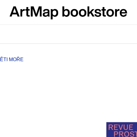
What are you looking for?
SEARCH
ĚTI MOŘE
We recommend
ARTMAT KRABIČKA
VÝVAR
ARTMAT BOX
NEJEN ROMSK