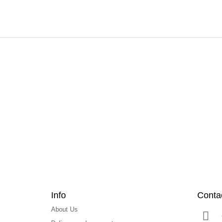
F
o
o
t
e
r
Info
Conta
About Us