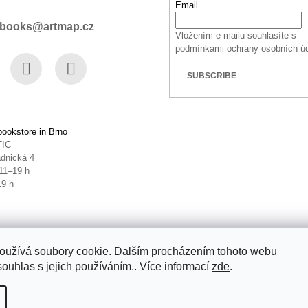
Email
books@artmap.cz
Vložením e-mailu souhlasíte s
podmínkami ochrany osobních ú
SUBSCRIBE
book
Instagram
YouTube
ookstore in Brno
TIC
dnická 4
11–19 h
19 h
oužívá soubory cookie. Dalším procházením tohoto webu
souhlas s jejich používáním.. Více informací
zde
.
ettings