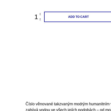
price:
ADD TO CART
Číslo věnované takzvaným modrým humanitním v
zabývá vodou ve všech jejích podobách – od moř