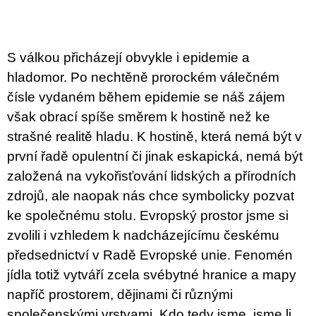
c
o
m
m
e
S válkou přicházejí obvykle i epidemie a
n
hladomor. Po nechtěně prorockém válečném
d
čísle vydaném během epidemie se náš zájem
VÝVAR
však obrací spíše směrem k hostině než ke
NEJEN
strašné realitě hladu. K hostině, která nemá být v
ROMSKÉ
RECEPTY
první řadě opulentní či jinak eskapická, nemá být
PRO
založená na vykořisťování lidských a přírodních
SNESITELNĚJŠÍ
KLIMA
zdrojů, ale naopak nás chce symbolicky pozvat
300
ke společnému stolu. Evropský prostor jsme si
Kč
Was:
zvolili i vzhledem k nadcházejícímu českému
350
Kč
předsednictví v Radě Evropské unie. Fenomén
jídla totiž vytváří zcela svébytné hranice a mapy
napříč prostorem, dějinami či různými
společenskými vrstvami. Kdo tedy jsme, jsme li