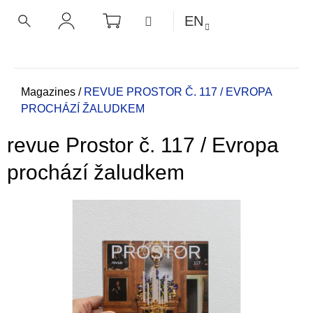
C
Skip
SHOPPING
MENU
EN
CART
a
to
BACK
BACK
SEARCH
LOGIN
content
r
t
W
h
Home
Magazines
/
REVUE PROSTOR Č. 117 / EVROPA
PROCHÁZÍ ŽALUDKEM
a
t
revue Prostor č. 117 / Evropa
a
r
prochází žaludkem
e
y
o
u
l
o
o
k