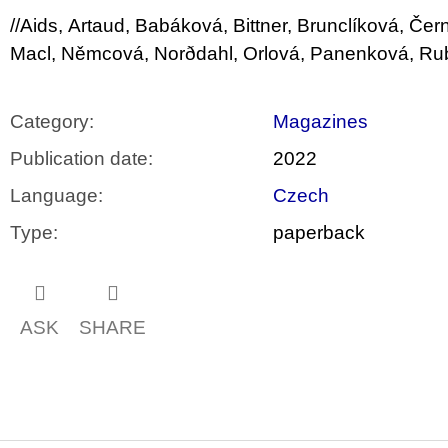
//Aids, Artaud, Babáková, Bittner, Brunclíková, Če
Macl, Němcová, Norðdahl, Orlová, Panenková, Ruba, 
Category
:
Magazines
Publication date
:
2022
Language
:
Czech
Type
:
paperback
ASK
SHARE