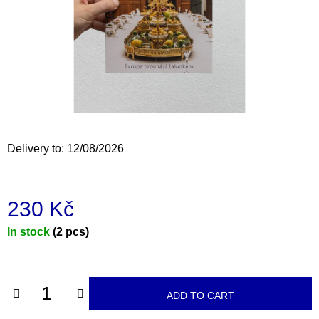
i
n
g
f
o
r
?
Delivery to:
12/08/2026
230 Kč
SEARCH
Measure
In stock
(2 pcs)
price:
W
e
r
ADD TO CART
e