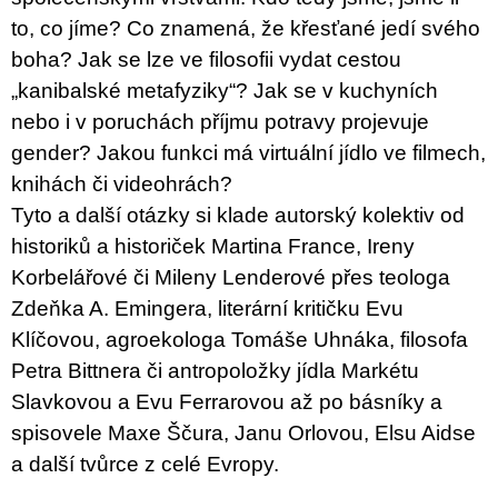
to, co jíme? Co znamená, že křesťané jedí svého
boha? Jak se lze ve filosofii vydat cestou
„kanibalské metafyziky“? Jak se v kuchyních
nebo i v poruchách příjmu potravy projevuje
gender? Jakou funkci má virtuální jídlo ve filmech,
knihách či videohrách?
Tyto a další otázky si klade autorský kolektiv od
historiků a historiček Martina France, Ireny
Korbelářové či Mileny Lenderové přes teologa
Zdeňka A. Emingera, literární kritičku Evu
Klíčovou, agroekologa Tomáše Uhnáka, filosofa
Petra Bittnera či antropoložky jídla Markétu
Slavkovou a Evu Ferrarovou až po básníky a
spisovele Maxe Ščura, Janu Orlovou, Elsu Aidse
a další tvůrce z celé Evropy.