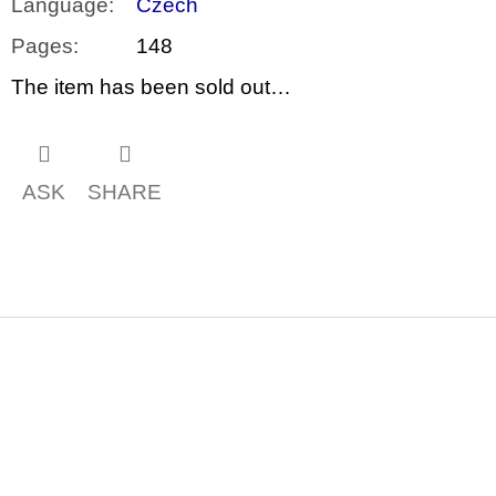
Language
:
Czech
Pages
:
148
The item has been sold out…
ASK
SHARE
F
o
o
t
e