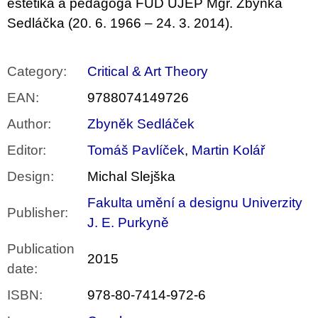
c
estetika a pedagoga FUD UJEP Mgr. Zbyňka
o
Sedláčka (20. 6. 1966 – 24. 3. 2014).
m
m
e
n
Category
:
Critical & Art Theory
d
EAN
:
9788074149726
JMÉNO
Author
:
Zbyněk Sedláček
380
Kč
Editor
:
Tomáš Pavlíček
,
Martin Kolář
Design
:
Michal Slejška
Fakulta umění a designu Univerzity
Publisher
:
J. E. Purkyně
Publication
2015
date
:
ISBN
:
978-80-7414-972-6