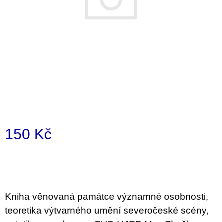
i
n
g
f
o
r
?
150 Kč
SEARCH
Measure
price:
W
e
Kniha věnovaná památce významné osobnosti,
r
teoretika výtvarného umění severočeské scény,
e