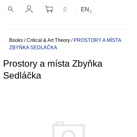
C
Skip
SHOPPING
MENU
EN
CART
a
to
BACK
BACK
SEARCH
LOGIN
content
r
t
W
h
Home
Books
/
Critical & Art Theory
/
PROSTORY A MÍSTA
ZBYŇKA SEDLÁČKA
a
t
Prostory a místa Zbyňka
a
r
Sedláčka
e
y
o
u
l
o
o
k