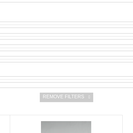
SNESITELNĚJŠ
200 Kč
300 Kč
Was:
350 Kč
REMOVE FILTERS