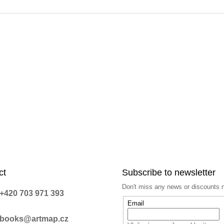
n
g
c
o
n
t
r
o
l
s
ct
Subscribe to newsletter
Don't miss any news or discounts 
+420 703 971 393
Email
books@artmap.cz