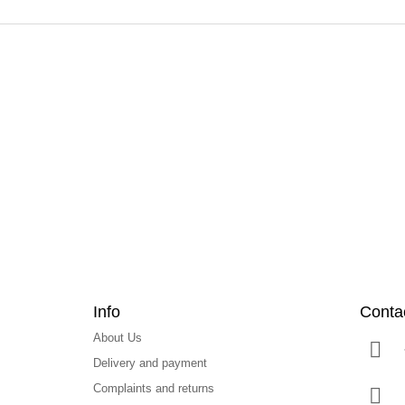
F
o
o
t
e
r
Info
Conta
About Us
Delivery and payment
Complaints and returns