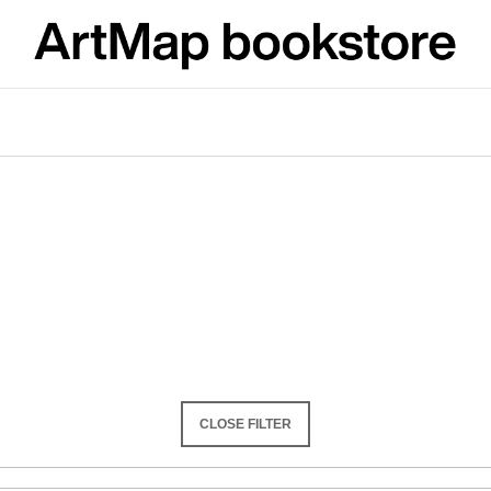
What are you looking for?
SEARCH
We recommend
CLOSE FILTER
ARTMAT KRABIČKA
VÝVAR
ARTMAT BOX
NEJEN ROMSK