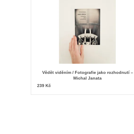
s
t
o
f
p
r
o
d
u
c
Vědět viděním / Fotografie jako rozhodnutí –
t
Michal Janata
s
239 Kč