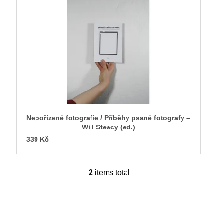
Nepořízené fotografie / Příběhy psané fotografy –
Will Steacy (ed.)
339 Kč
2
items total
L
i
s
t
i