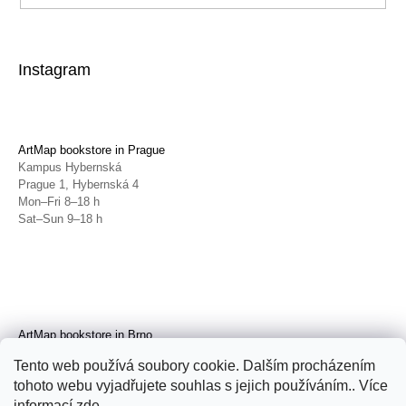
Instagram
ArtMap bookstore in Prague
Kampus Hybernská
Prague 1, Hybernská 4
Mon–Fri 8–18 h
Sat–Sun 9–18 h
ArtMap bookstore in Brno
Galerie TIC
Tento web používá soubory cookie. Dalším procházením
Brno, Radnická 4
tohoto webu vyjadřujete souhlas s jejich používáním.. Více
Tue–Fri 11–19 h
Sat 14–19 h
informací
zde
.