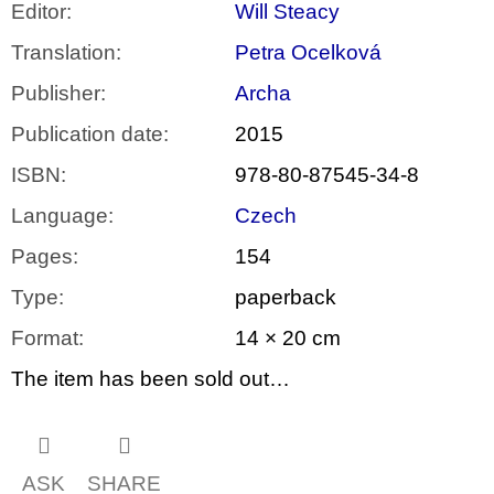
Editor
:
Will Steacy
Translation
:
Petra Ocelková
Publisher
:
Archa
Publication date
:
2015
ISBN
:
978-80-87545-34-8
Language
:
Czech
Pages
:
154
Type
:
paperback
Format
:
14 × 20 cm
The item has been sold out…
ASK
SHARE