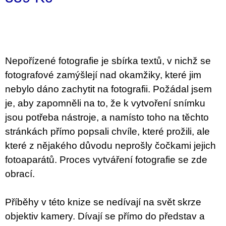
c
o
Measure
m
price:
m
e
n
d
Nepořízené fotografie je sbírka textů, v nichž se
fotografové zamýšlejí nad okamžiky, které jim
JMÉNO
nebylo dáno zachytit na fotografii. Požádal jsem
380
je, aby zapomněli na to, že k vytvoření snímku
Kč
jsou potřeba nástroje, a namísto toho na těchto
stránkách přímo popsali chvíle, které prožili, ale
které z nějakého důvodu neprošly čočkami jejich
fotoaparátů. Proces vytváření fotografie se zde
obrací.
Příběhy v této knize se nedívají na svět skrze
objektiv kamery. Dívají se přímo do představ a