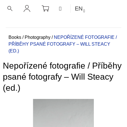
C
Skip
SHOPPING
MENU
EN
CART
a
to
BACK
BACK
SEARCH
LOGIN
content
r
t
W
h
Home
Books
/
Photography
/
NEPOŘÍZENÉ FOTOGRAFIE /
PŘÍBĚHY PSANÉ FOTOGRAFY – WILL STEACY
a
(ED.)
t
a
Nepořízené fotografie / Příběhy
r
e
psané fotografy – Will Steacy
y
(ed.)
o
u
l
o
o
k