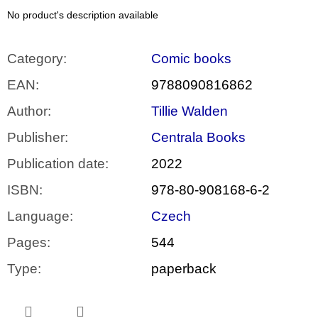
c
o
No product's description available
m
m
e
Category
:
Comic books
n
d
EAN
:
9788090816862
Author
:
Tillie Walden
PŘIŠEL
ČAS
Publisher
:
Centrala Books
NA
DRUHOU
Publication date
:
2022
:
SMĚNU
VÝBĚR
ISBN
:
978-80-908168-6-2
Z
TEXTŮ
Language
:
Czech
2022 –
2025
Pages
:
544
350
Kč
Type
:
paperback