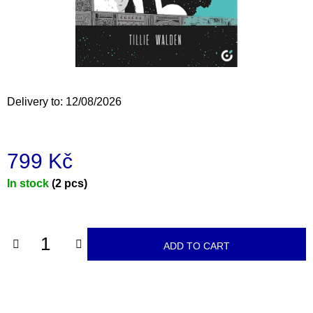
i
n
g
f
o
Delivery to:
12/08/2026
r
?
799 Kč
Measure
In stock
(2 pcs)
price:
SEARCH
ADD TO CART
W
e
r
e