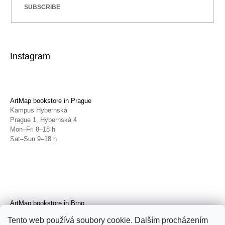
SUBSCRIBE
Instagram
ArtMap bookstore in Prague
Kampus Hybernská
Prague 1, Hybernská 4
Mon–Fri 8–18 h
Sat–Sun 9–18 h
ArtMap bookstore in Brno
Galerie TIC
Tento web používá soubory cookie. Dalším procházením
Brno, Radnická 4