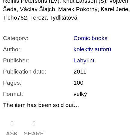
Reinis Petersons (LV), Knut Larsson (S); Vojtěch
c
o
Šeda, Václav Šlajch, Marek Pokorný, Karel Jerie,
m
Ticho762, Tereza Tydlitátová
m
e
n
d
Category
:
Comic books
Author
:
kolektiv autorů
VÝVAR
NEJEN
ROMSKÉ
Publisher
:
Labyrint
RECEPTY
PRO
Publication date
:
2011
SNESITELNĚJŠÍ
KLIMA
Pages
:
100
300
Kč
Format
:
velký
Was:
350
The item has been sold out…
Kč
ASK
SHARE