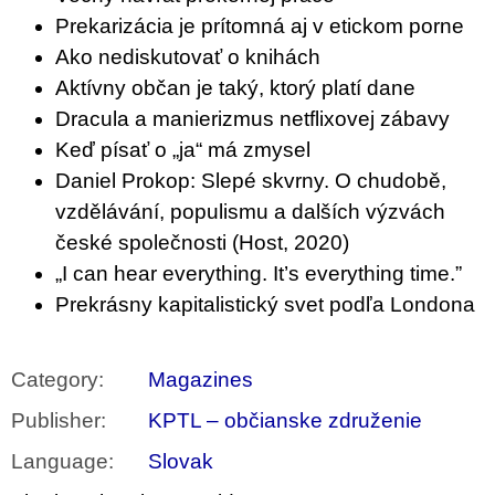
c
o
Prekarizácia je prítomná aj v etickom porne
m
Ako nediskutovať o knihách
m
Aktívny občan je taký, ktorý platí dane
e
n
Dracula a manierizmus netflixovej zábavy
d
Keď písať o „ja“ má zmysel
Daniel Prokop: Slepé skvrny. O chudobě,
PŘIŠEL
ČAS
vzdělávání, populismu a dalších výzvách
NA
DRUHOU
české společnosti (Host, 2020)
:
„I can hear everything. It’s everything time.”
SMĚNU
VÝBĚR
Prekrásny kapitalistický svet podľa Londona
Z
TEXTŮ
2022 –
2025
Category
:
Magazines
350
Kč
Publisher
:
KPTL – občianske združenie
Language
:
Slovak