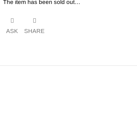
The item has been sold out…
ASK
SHARE
F
o
o
t
e
r