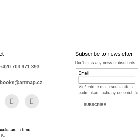
ct
Subscribe to newsletter
Don't miss any news or discounts 
+420 703 971 393
Email
books@artmap.cz
Vložením e-mailu souhlasíte s
podmínkami ochrany osobních ú
SUBSCRIBE
book
Instagram
YouTube
ookstore in Brno
TIC