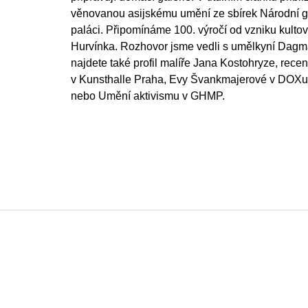
věnovanou asijskému umění ze sbírek Národní 
paláci. Připomínáme 100. výročí od vzniku kultov
Hurvínka. Rozhovor jsme vedli s umělkyní Dagma
najdete také profil malíře Jana Kostohryze, re
v Kunsthalle Praha, Evy Švankmajerové v DOX
nebo Umění aktivismu v GHMP.
F
o
o
t