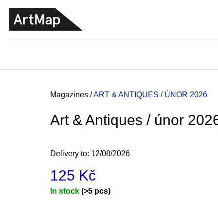
C
Skip
a
to
BACK
BACK
SHOPPING
SHOPPING
content
r
t
Home
Magazines
/
ART & ANTIQUES / ÚNOR 2026
Art & Antiques / únor 202
Delivery to:
12/08/2026
125 Kč
Measure
In stock
(>5 pcs)
price:
JMÉNO
380 Kč