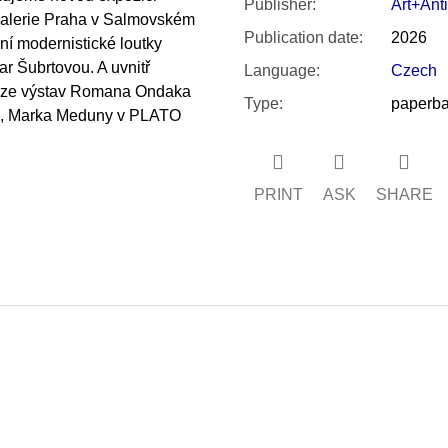
Publisher
:
Art+Ant
galerie Praha v Salmovském
Publication date
:
2026
ní modernistické loutky
r Šubrtovou. A uvnitř
Language
:
Czech
cenze výstav Romana Ondaka
Type
:
paperb
u, Marka Meduny v PLATO
PRINT
ASK
SHARE