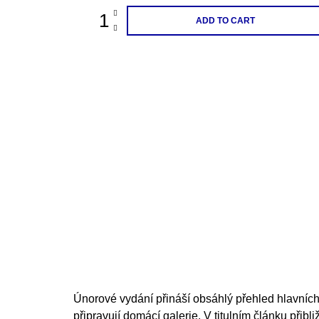
ADD TO CART
Únorové vydání přináší obsáhlý přehled hlavních
připravují domácí galerie. V titulním článku přib