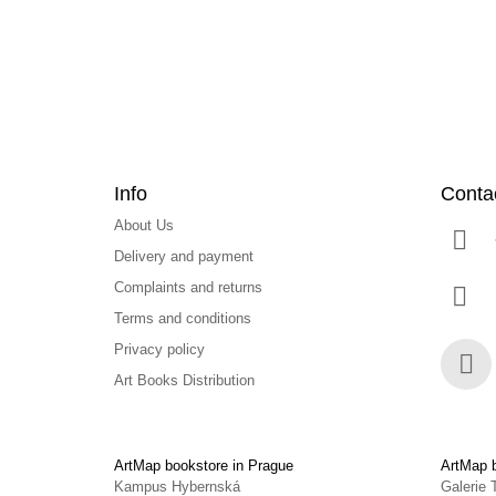
e
r
Info
Conta
About Us
Delivery and payment
Complaints and returns
Terms and conditions
Privacy policy
Art Books Distribution
Face
ArtMap bookstore in Prague
ArtMap b
Kampus Hybernská
Galerie 