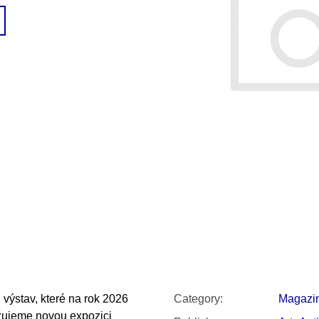
SNESITELNĚJŠ
200 Kč
300 Kč
Was:
350 Kč
 výstav, které na rok 2026
Category
:
Magazi
ližujeme novou expozici