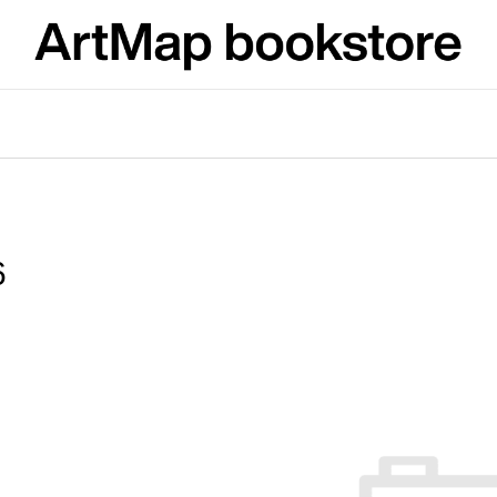
What are you looking for?
SEARCH
6
We recommend
ARTMAT KRABIČKA
VÝVAR
ARTMAT BOX
NEJEN ROMSK