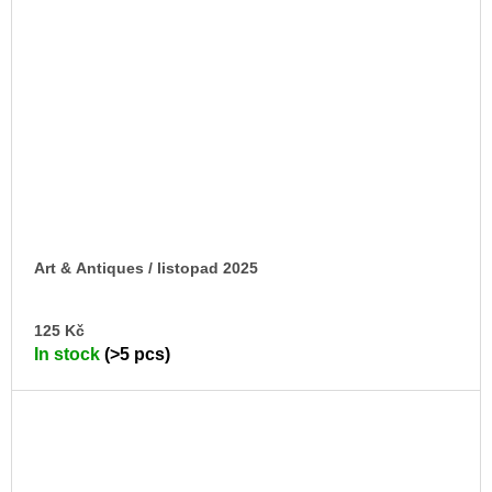
Art & Antiques / listopad 2025
AD
125 Kč
TO
In stock
(>5 pcs)
CA