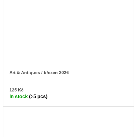
Art & Antiques / březen 2026
AD
125 Kč
TO
In stock
(>5 pcs)
CA