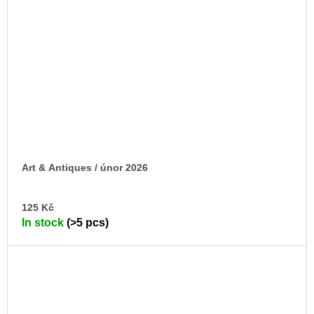
Art & Antiques / únor 2026
AD
125 Kč
TO
In stock
(>5 pcs)
CA