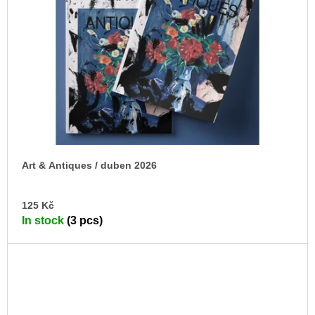
Art & Antiques / duben 2026
AD
125 Kč
TO
In stock
(3 pcs)
CA