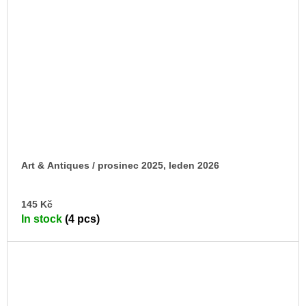
Art & Antiques / prosinec 2025, leden 2026
AD
145 Kč
TO
In stock
(4 pcs)
CA