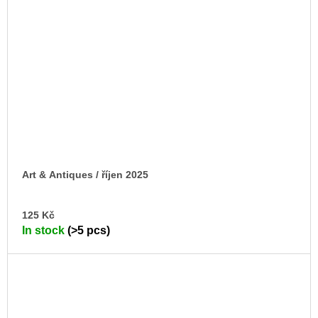
Art & Antiques / říjen 2025
AD
125 Kč
TO
In stock
(>5 pcs)
CA