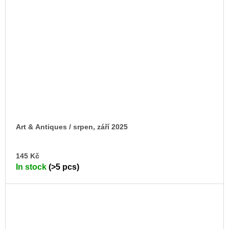
Art & Antiques / srpen, září 2025
AD
145 Kč
TO
In stock
(>5 pcs)
CA