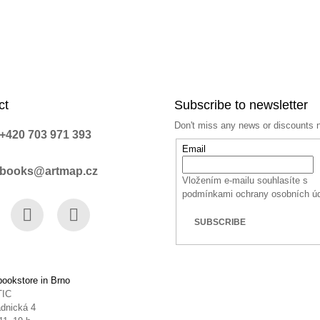
ct
Subscribe to newsletter
Don't miss any news or discounts 
+420 703 971 393
Email
books@artmap.cz
Vložením e-mailu souhlasíte s
podmínkami ochrany osobních ú
SUBSCRIBE
book
Instagram
YouTube
ookstore in Brno
TIC
dnická 4