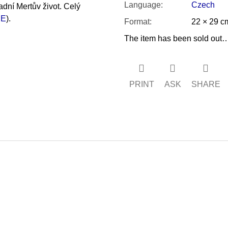
Language
:
Czech
dní Mertův život. Celý
DE
).
Format
:
22 × 29 c
The item has been sold out
PRINT
ASK
SHARE