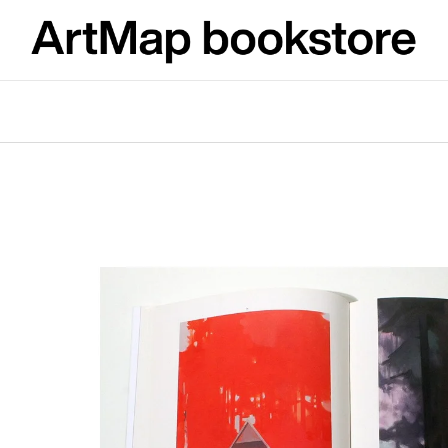
What are you looking for?
SEARCH
We recommend
ARTMAT KRABIČKA
VÝVAR
ARTMAT BOX
NEJEN ROMSK