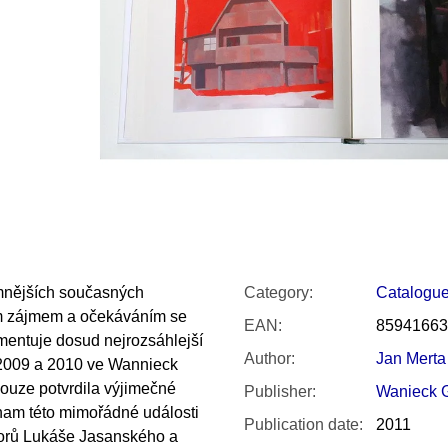
SNESITELNĚJŠ
200 Kč
300 Kč
Was:
350 Kč
mnějších současných
Category
:
Catalogu
tším zájmem a očekáváním se
EAN
:
85941663
mentuje dosud nejrozsáhlejší
Author
:
Jan Merta
t 2009 a 2010 ve Wannieck
pouze potvrdila výjimečné
Publisher
:
Wanieck G
nam této mimořádné události
Publication date
:
2011
utorů Lukáše Jasanského a