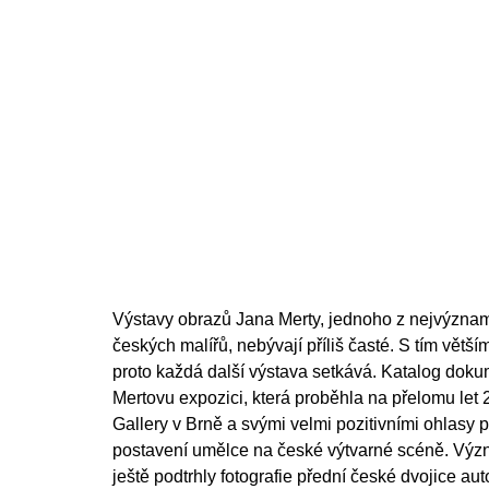
Výstavy obrazů Jana Merty, jednoho z nejvýzna
českých malířů, nebývají příliš časté. S tím vě
proto každá další výstava setkává. Katalog doku
Mertovu expozici, která proběhla na přelomu le
Gallery v Brně a svými velmi pozitivními ohlasy 
postavení umělce na české výtvarné scéně. Výz
ještě podtrhly fotografie přední české dvojice a