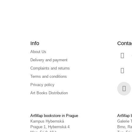
r
Info
Conta
About Us
Delivery and payment
Complaints and returns
Terms and conditions
Privacy policy
Art Books Distribution
Face
ArtMap bookstore in Prague
ArtMap b
Kampus Hybernská
Galerie 
Prague 1, Hybernská 4
Brno, Ra