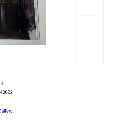
Í KLIMA
es
40022
allery