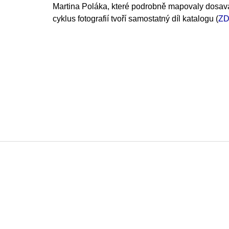
Martina Poláka, které podrobně mapovaly dosava
cyklus fotografií tvoří samostatný díl katalogu (
Z
F
o
o
t
e