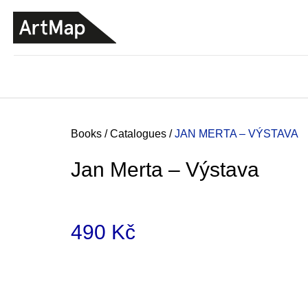
C
Skip
a
to
BACK
BACK
SHOPPING
SHOPPING
content
r
t
Home
Books
/
Catalogues
/
JAN MERTA – VÝSTAVA
Jan Merta – Výstava
490 Kč
Measure
price:
JMÉNO
380 Kč