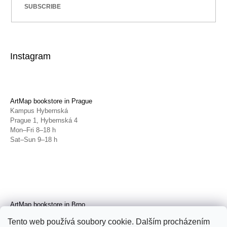
SUBSCRIBE
Instagram
ArtMap bookstore in Prague
Kampus Hybernská
Prague 1, Hybernská 4
Mon–Fri 8–18 h
Sat–Sun 9–18 h
ArtMap bookstore in Brno
Galerie TIC
Tento web používá soubory cookie. Dalším procházením
Brno, Radnická 4