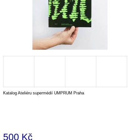
i
n
g
f
o
r
?
SEARCH
Katalog Ateliéru supermédií UMPRUM Praha
W
e
r
500 Kč
e