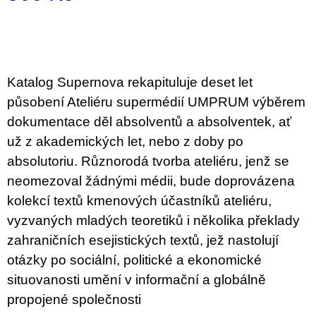
c
o
Measure
m
price:
m
e
n
Katalog Supernova rekapituluje deset let
d
působení Ateliéru supermédií UMPRUM výběrem
JMÉNO
dokumentace děl absolventů a absolventek, ať
380
už z akademických let, nebo z doby po
Kč
absolutoriu. Různorodá tvorba ateliéru, jenž se
neomezoval žádnými médii, bude doprovázena
kolekcí textů kmenových účastníků ateliéru,
vyzvaných mladých teoretiků i několika překlady
zahraničních esejistických textů, jež nastolují
otázky po sociální, politické a ekonomické
situovanosti umění v informační a globálně
propojené společnosti