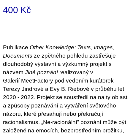
c
o
400 Kč
m
m
Measure
e
price:
n
d
Publikace
Other Knowledge: Texts, Images,
BRUTAL
PRAGUE
Documents
ze zpětného pohledu zastřešuje
165
dlouhodobý výstavní a výzkumný projekt s
Kč
názvem
Jiné poznání
realizovaný v
Galerií
MeetFactory
pod vedením kurátorek
Terezy Jindrové a Evy B. Riebové v
průběhu let
2020 - 2022. Projekt se soustředil na
na ty oblasti
a způsoby poznávání a vytváření světového
názoru, které přesahují nebo překračují
racionalismus.
„Ne-racionální” poznání může být
založené na emocích, bezprostředním prožitku,