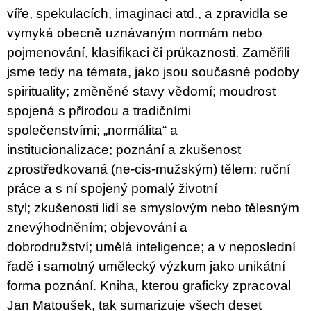
víře, spekulacích, imaginaci atd., a zpravidla se
vymyká obecně uznávaným normám nebo
pojmenování, klasifikaci či průkaznosti. Z
aměřili
jsme tedy na témata, jako jsou současné podoby
spirituality;
změněné stavy vědomí;
moudrost
spojená s přírodou a tradičními
společenstvími;
„normálita“ a
institucionalizace;
poznání a zkušenost
zprostředkovaná (ne-cis-mužským) tělem;
ruční
práce a s ní spojený pomalý životní
styl;
zkušenosti lidí se smyslovým nebo tělesným
znevýhodněním;
objevování a
dobrodružství;
umělá inteligence;
a v neposlední
řadě i samotný umělecký výzkum jako unikátní
forma poznání.
Kniha, kterou graficky
zpracoval
Jan Matoušek,
tak sumarizuje všech deset