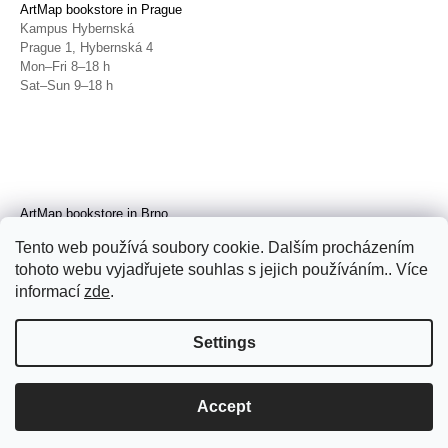
ArtMap bookstore in Prague
Kampus Hybernská
Prague 1, Hybernská 4
Mon–Fri 8–18 h
Sat–Sun 9–18 h
ArtMap bookstore in Brno
Galerie TIC
Tento web používá soubory cookie. Dalším procházením
Brno, Radnická 4
tohoto webu vyjadřujete souhlas s jejich používáním.. Více
Tue–Fri 11–19 h
Sat 14–19 h
informací
zde
.
Settings
Accept
© 2026 ArtMap. All rights reserved.
Edit
cookie settings