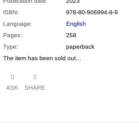
Publication date
:
2023
ISBN
:
978-80-906994-8-9
Language
:
English
Pages
:
258
Type
:
paperback
The item has been sold out…
ASK
SHARE
F