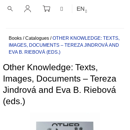
C
Skip
SHOPPING
MENU
EN
CART
a
to
BACK
BACK
SEARCH
LOGIN
content
r
t
W
h
Home
Books
/
Catalogues
/
OTHER KNOWLEDGE: TEXTS,
IMAGES, DOCUMENTS – TEREZA JINDROVÁ AND
a
EVA B. RIEBOVÁ (EDS.)
t
a
Other Knowledge: Texts,
r
e
Images, Documents – Tereza
y
Jindrová and Eva B. Riebová
o
u
(eds.)
l
o
o
k