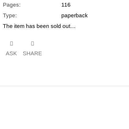
Pages
:
116
Type
:
paperback
The item has been sold out…
ASK
SHARE
F
o
o
t