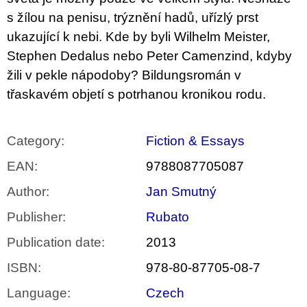
c
o
s žílou na penisu, trýznění hadů, uřízlý prst
m
ukazující k nebi. Kde by byli Wilhelm Meister,
m
e
Stephen Dedalus nebo Peter Camenzind, kdyby
n
žili v pekle nápodoby? Bildungsromán v
d
třaskavém objetí s potrhanou kronikou rodu.
PŘIŠEL
ČAS
NA
Category
:
Fiction & Essays
DRUHOU
:
EAN
:
9788087705087
SMĚNU
VÝBĚR
Author
:
Jan Smutný
Z
TEXTŮ
Publisher
:
Rubato
2022 –
2025
Publication date
:
2013
350
Kč
ISBN
:
978-80-87705-08-7
Language
:
Czech