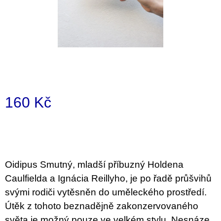
i
n
g
f
o
r
?
160 Kč
Measure
price:
SEARCH
Oidipus Smutný, mladší příbuzný Holdena
Caulfielda a Ignácia Reillyho, je po řadě průšvihů
W
svými rodiči vytěsněn do uměleckého prostředí.
e
r
Útěk z tohoto beznadějně zakonzervovaného
e
světa je možný pouze ve velkém stylu. Nesnáze