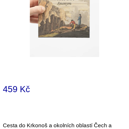
i
n
g
f
o
r
?
SEARCH
459 Kč
Measure
price:
W
e
r
e
Cesta do Krkonoš a okolních oblastí Čech a