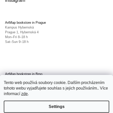
Instagram
ArtMap bookstore in Prague
Kampus Hybernská
Prague 1, Hybernská 4
Mon–Fri 8–18 h
Sat–Sun 9–18 h
ArtMap bookstore in Brno
Galerie TIC
Tento web používá soubory cookie. Dalším procházením
Brno, Radnická 4
tohoto webu vyjadřujete souhlas s jejich používáním.. Více
Tue–Fri 11–19 h
Sat 14–19 h
informací
zde
.
Settings