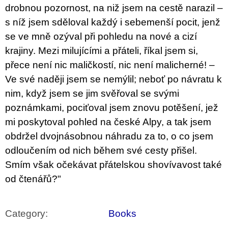
drobnou pozornost, na niž jsem na cestě narazil –
s níž jsem sděloval každý i sebemenší pocit, jenž
se ve mně ozýval při pohledu na nové a cizí
krajiny. Mezi milujícími a přáteli, říkal jsem si,
přece není nic maličkostí, nic není malicherné! –
Ve své naději jsem se nemýlil; neboť po návratu k
nim, když jsem se jim svěřoval se svými
poznámkami, pociťoval jsem znovu potěšení, jež
mi poskytoval pohled na české Alpy, a tak jsem
obdržel dvojnásobnou náhradu za to, o co jsem
odloučením od nich během své cesty přišel.
Smím však očekávat přátelskou shovívavost také
od čtenářů?"
Category
:
Books