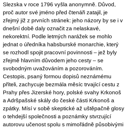
c
Slezska v roce 1796 vyšla anonymně. Důvod,
o
m
proč autor své jméno před čtenáři zatajil, je
m
zřejmý již z prvních stránek: jeho názory by se i v
e
n
dnešní době daly označit za nelaskavé,
d
nekorektní. Podle letmých narážek se mohlo
jednat o úředníka habsburské monarchie, který
ARTMAT
KRABIČKA
se rozhodl spojit pracovní povinnosti – jež byly
ARTMAT
zřejmě hlavním důvodem jeho cesty – se
BOX
svobodným uvažováním a pozorováním.
200
Kč
Cestopis, psaný formou dopisů neznámému
příteli, zachycuje bezmála měsíc trvající cestu z
Prahy přes Jizerské hory, polské svahy Krkonoš
a Adršpašské skály do české části Krkonoš a
zpátky. Mísí v sobě skeptické až uštěpačně glosy
o tehdejší společnosti a poznámky stvrzující
autorovu učenost spolu s mimořádně působivými