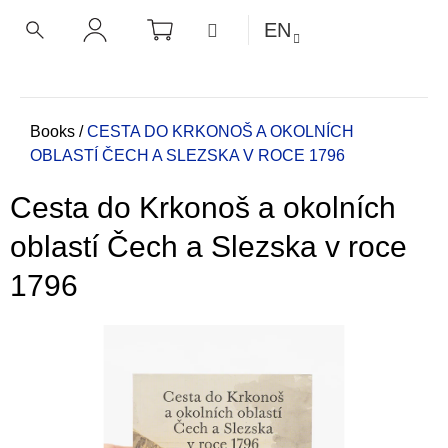
C
Skip
SHOPPING
MENU
EN
CART
a
to
BACK
BACK
SEARCH
LOGIN
content
r
t
W
h
Home
Books
/
CESTA DO KRKONOŠ A OKOLNÍCH
OBLASTÍ ČECH A SLEZSKA V ROCE 1796
a
t
Cesta do Krkonoš a okolních
a
r
oblastí Čech a Slezska v roce
e
1796
y
o
u
l
o
o
k