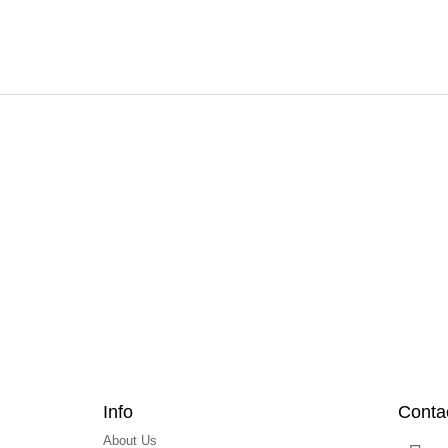
F
o
o
t
e
r
Info
Conta
About Us