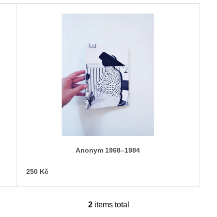
Anonym 1968–1984
250 Kč
2
items total
L