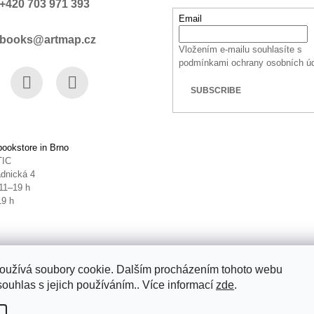
+420 703 971 393
Email
books@artmap.cz
Vložením e-mailu souhlasíte s
podmínkami ochrany osobních ú
SUBSCRIBE
book
Instagram
YouTube
ookstore in Brno
TIC
dnická 4
11–19 h
19 h
oužívá soubory cookie. Dalším procházením tohoto webu
souhlas s jejich používáním.. Více informací
zde
.
ettings