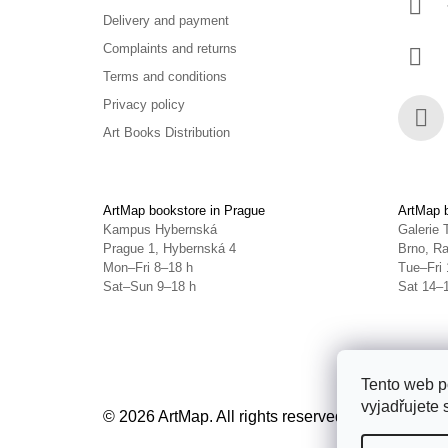
Delivery and payment
Complaints and returns
Terms and conditions
Privacy policy
Art Books Distribution
Face
ArtMap bookstore in Prague
ArtMap b
Kampus Hybernská
Galerie 
Prague 1, Hybernská 4
Brno, Ra
Mon–Fri 8–18 h
Tue–Fri 
Sat–Sun 9–18 h
Sat 14–
Tento web p
vyjadřujete 
© 2026 ArtMap. All rights reserved.
Edit cookie s