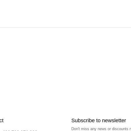
i
s
t
i
n
g
c
o
n
t
r
o
l
s
ct
Subscribe to newsletter
Don't miss any news or discounts 