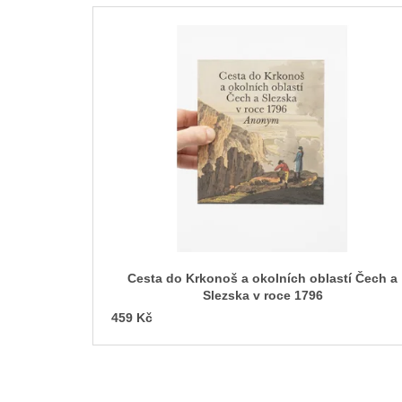
L
i
s
t
o
f
p
r
o
d
u
c
Cesta do Krkonoš a okolních oblastí Čech a
t
Slezska v roce 1796
s
459 Kč