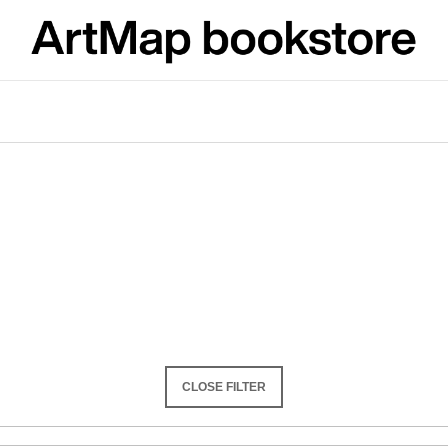
What are you looking for?
SEARCH
We recommend
CLOSE FILTER
ARTMAT KRABIČKA
VÝVAR
ARTMAT BOX
NEJEN ROMSK