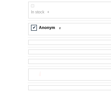
In stock
0
Anonym
2