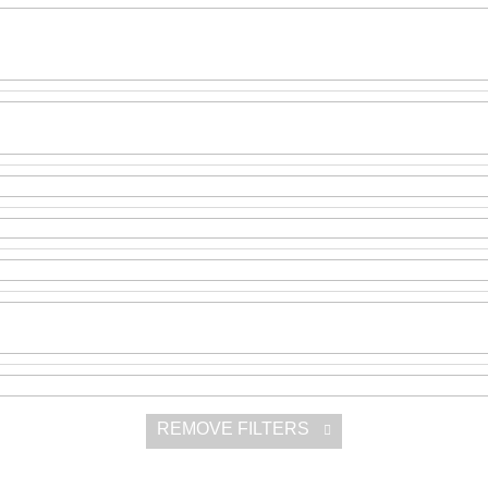
SNESITELNĚJŠ
200 Kč
300 Kč
Was:
350 Kč
REMOVE FILTERS