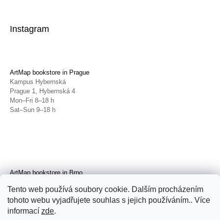
Instagram
ArtMap bookstore in Prague
Kampus Hybernská
Prague 1, Hybernská 4
Mon–Fri 8–18 h
Sat–Sun 9–18 h
ArtMap bookstore in Brno
Galerie TIC
Tento web používá soubory cookie. Dalším procházením
Brno, Radnická 4
tohoto webu vyjadřujete souhlas s jejich používáním.. Více
Tue–Fri 11–19 h
Sat 14–19 h
informací
zde
.