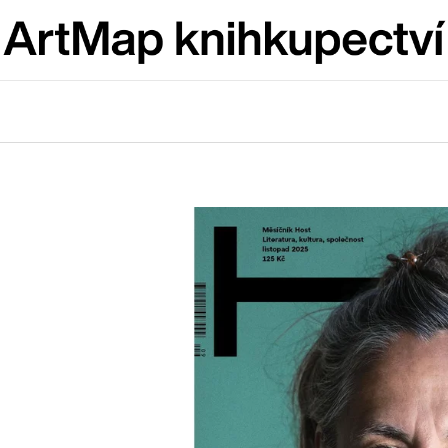
Co potřebujete najít?
HLEDAT
Doporučujeme
ARTMAT KRABIČKA
VÝVAR
ARTMAT KRABIČKA
NEJEN ROMSK