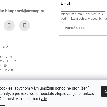
E-mail
knihkupectvi@artmap.cz
Vložením e-mailu souhlasíte s
podmínkami ochrany osobních ú
PŘIHLÁSIT SE
book
Instagram
YouTube
v Brně
TIC
 4, Brno
tek 11–19 h
14–19 h
2 152 298
ookies, abychom Vám umožnili pohodlné prohlížení
S
 analýze provozu webu neustále zlepšovali jeho funkce,
itelnost. Více informací
zde
.
it nastavení cookies