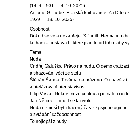
(14. 9. 1931 — 4. 10. 2025)
Antonio G. Iturbe: Pražská knihovnice. Za Ditou 
1929 — 18. 10. 2025)
Osobnost
Dokud se věta nezahřeje. S Judith Hermann o bo
knihám a postavách, které jsou tu od toho, aby v
Téma
Nuda
Ondřej Galuška: Právo na nudu. O demokratizaci
a shazování věcí ze stolu
Štěpán Šanda: Továrna na prázdno. O únavě z int
a přefázování představivosti
Filip Vostal: Někde mezi rychlou a pomalou nud
Jan Němec: Unudit se k životu
Nuda nemusí být ztracený čas. O psychologii nud
a zvládání každodennosti
To nejlepší z nudy