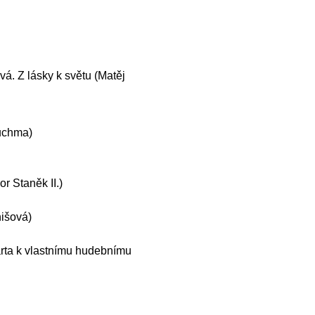
. Z lásky k světu (Matěj
huchma)
or Staněk II.)
išová)
rta k vlastnímu hudebnímu