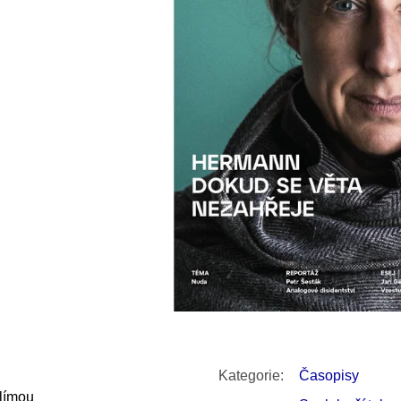
SNESITELNĚJŠ
200 Kč
300 Kč
Původně:
350 K
Kategorie
:
Časopisy
Klímou