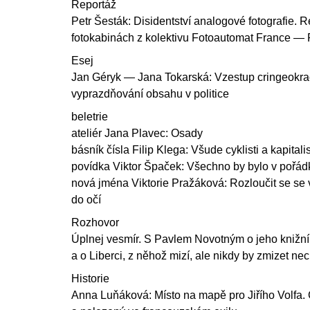
Reportáž
Petr Šesták: Disidentství analogové fotografie. 
fotokabinách z kolektivu Fotoautomat France —
Esej
Jan Géryk — Jana Tokarská: Vzestup cringeokrac
vyprazdňování obsahu v politice
beletrie
ateliér Jana Plavec: Osady
básník čísla Filip Klega: Všude cyklisti a kapitalis
povídka Viktor Špaček: Všechno by bylo v pořád
nová jména Viktorie Pražáková: Rozloučit se se 
do očí
Rozhovor
Úplnej vesmír. S Pavlem Novotným o jeho knižní 
a o Liberci, z něhož mizí, ale nikdy by zmizet nec
Historie
Anna Luňáková: Místo na mapě pro Jiřího Volfa.