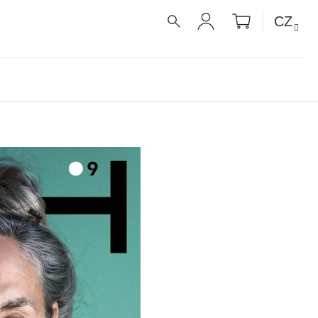
NÁKUPNÍ
CZ
KOŠÍK
HLEDAT
PŘIHLÁŠENÍ
É RECEPTY PRO