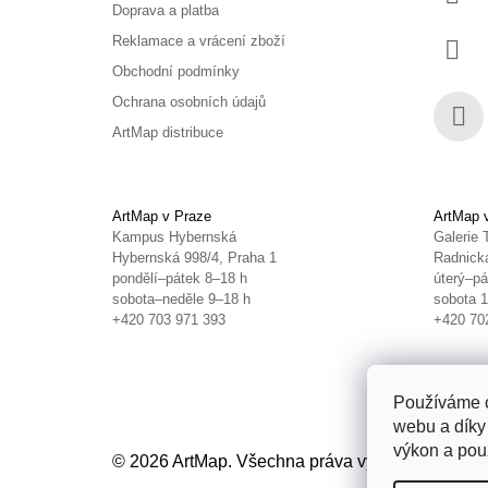
Doprava a platba
Reklamace a vrácení zboží
Obchodní podmínky
Ochrana osobních údajů
ArtMap distribuce
Face
ArtMap v Praze
ArtMap 
Kampus Hybernská
Galerie 
Hybernská 998/4, Praha 1
Radnická
pondělí–pátek 8–18 h
úterý–pá
sobota–neděle 9–18 h
sobota 
+420 703 971 393
+420 70
Používáme c
webu a díky
výkon a použ
© 2026 ArtMap. Všechna práva vyhrazena.
Uprav