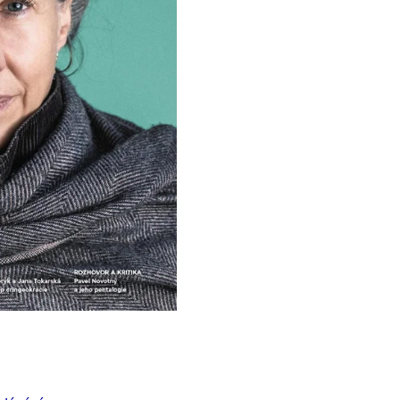
Í KLIMA
č