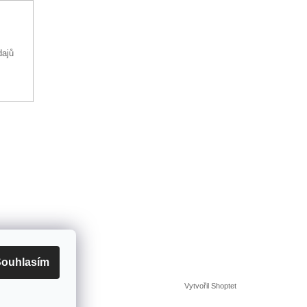
dajů
ouhlasím