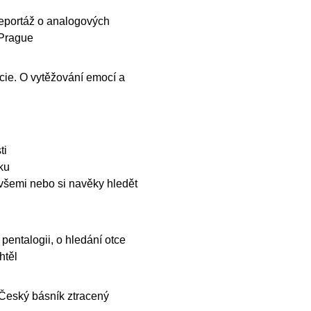
Reportáž o analogových
 Prague
ie. O vytěžování emocí a
ti
ku
všemi nebo si navěky hledět
pentalogii, o hledání otce
htěl
 Český básník ztracený