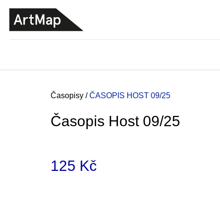
K
Přejít
o
na
ZPĚT
ZPĚT
DO
DO
obsah
š
OBCHODU
OBCHODU
í
k
Domů
Časopisy
/
ČASOPIS HOST 09/25
Časopis Host 09/25
125 Kč
Měrná
cena:
JMÉNO
380 Kč