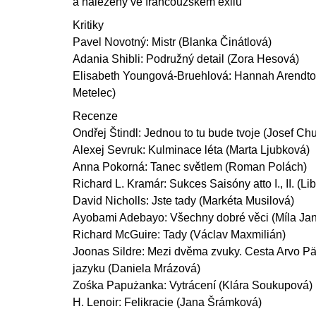
a nalezený ve francouzském exilu
Kritiky
Pavel Novotný: Mistr (Blanka Činátlová)
Adania Shibli: Podružný detail (Zora Hesová)
Elisabeth Youngová-Bruehlová: Hannah Arendtová
Metelec)
Recenze
Ondřej Štindl: Jednou to tu bude tvoje (Josef C
Alexej Sevruk: Kulminace léta (Marta Ljubková)
Anna Pokorná: Tanec světlem (Roman Polách)
Richard L. Kramár: Sukces Saisóny atto I., II. (Lib
David Nicholls: Jste tady (Markéta Musilová)
Ayobami Adebayo: Všechny dobré věci (Míla Jan
Richard McGuire: Tady (Václav Maxmilián)
Joonas Sildre: Mezi dvěma zvuky. Cesta Arvo Pä
jazyku (Daniela Mrázová)
Zośka Papużanka: Vytrácení (Klára Soukupová)
H. Lenoir: Felikracie (Jana Šrámková)