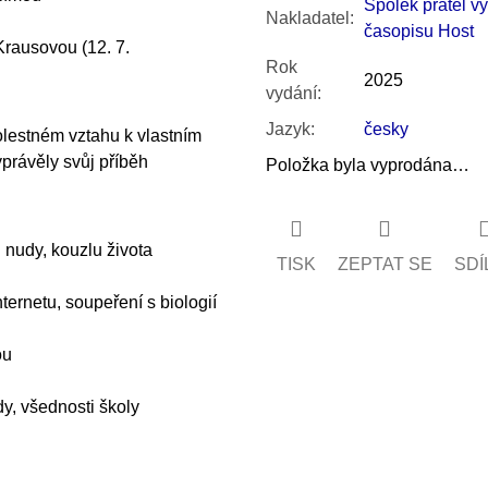
Spolek přátel v
Nakladatel
:
časopisu Host
Krausovou (12. 7.
Rok
2025
vydání
:
Jazyk
:
česky
lestném vztahu k vlastním
yprávěly svůj příběh
Položka byla vyprodána…
 nudy, kouzlu života
TISK
ZEPTAT SE
SDÍ
ernetu, soupeření s biologií
ou
y, všednosti školy