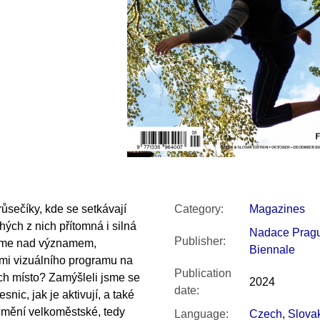
SNESITELNĚJŠ
200 Kč
300 Kč
Was:
350 Kč
ůsečíky, kde se setkávají
Category
:
Magazines
ých z nich přítomná i silná
Nadace Prag
Publisher
:
jeme nad významem,
Biennale
ami vizuálního programu na
Publication
ech místo? Zamýšleli jsme se
2024
date
:
snic, jak je aktivují, a také
 umění velkoměstské, tedy
Language
:
Czech
,
Slova