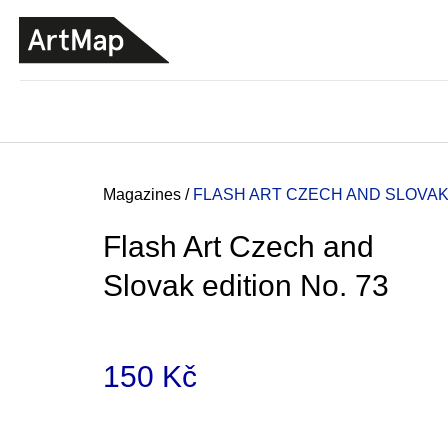
C
Skip
a
to
BACK
BACK
SHOPPING
SHOPPING
content
r
t
Home
Magazines
/
FLASH ART CZECH AND SLOVAK 
Flash Art Czech and
Slovak edition No. 73
150 Kč
Measure
JMÉNO
price:
380 Kč