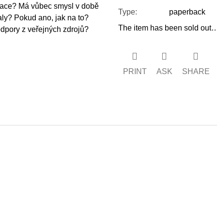
fikace? Má vůbec smysl v době
Type
:
paperback
aly? Pokud ano, jak na to?
The item has been sold out
odpory z veřejných zdrojů?
PRINT
ASK
SHARE