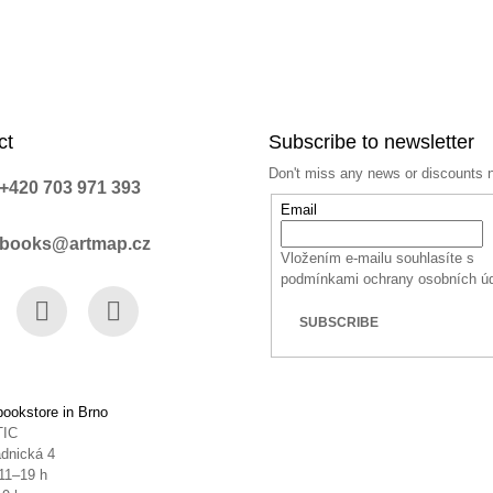
ct
Subscribe to newsletter
Don't miss any news or discounts 
+420 703 971 393
Email
books@artmap.cz
Vložením e-mailu souhlasíte s
podmínkami ochrany osobních ú
SUBSCRIBE
book
Instagram
YouTube
ookstore in Brno
TIC
dnická 4
11–19 h