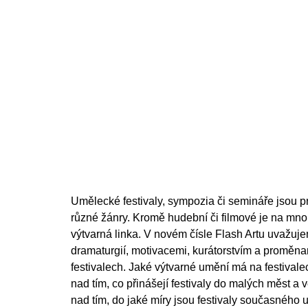
Umělecké festivaly, sympozia či semináře jsou pr
různé žánry. Kromě hudební či filmové je na mnoh
výtvarná linka. V novém čísle Flash Artu uvažu
dramaturgií, motivacemi, kurátorstvím a proměn
festivalech. Jaké výtvarné umění má na festival
nad tím, co přinášejí festivaly do malých měst a ve
nad tím, do jaké míry jsou festivaly současného