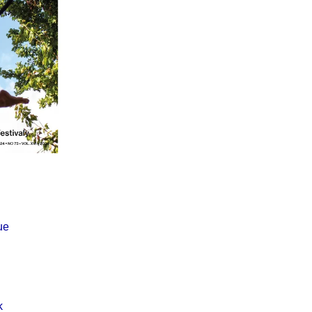
Í KLIMA
ue
k