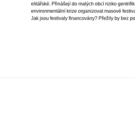
elitářské. Přinášejí do malých obcí riziko gentri
environmentální krize organizovat masové festiv
Jak jsou festivaly financovány? Přežily by bez p
F
o
o
t
e
r