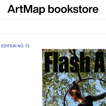
What are you looking for?
SEARCH
EDITION NO. 73
We recommend
ARTMAT KRABIČKA
VÝVAR
ARTMAT BOX
NEJEN ROMSK