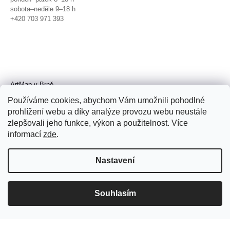
sobota–neděle 9–18 h
+420 703 971 393
ArtMap v Brně
Galerie TIC
Používáme cookies, abychom Vám umožnili pohodlné
Radnická 4, Brno
prohlížení webu a díky analýze provozu webu neustále
úterý–pátek 11–19 h
zlepšovali jeho funkce, výkon a použitelnost. Více
sobota 14–19 h
+420 702 152 298
informací
zde
.
Nastavení
Souhlasím
© 2026 ArtMap. Všechna práva
vyhrazena.
Upravit nastavení cookies