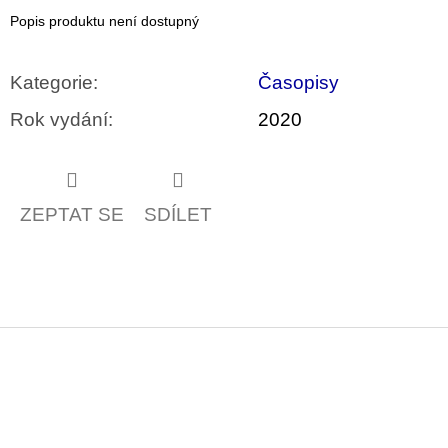
u
Popis produktu není dostupný
j
e
m
Kategorie
:
Časopisy
e
Rok vydání
:
2020
VÝVAR
NEJEN
ROMSKÉ
RECEPTY
PRO
ZEPTAT SE
SDÍLET
SNESITELNĚJŠÍ
KLIMA
300
Kč
Původně:
350
Kč
Z
á
p