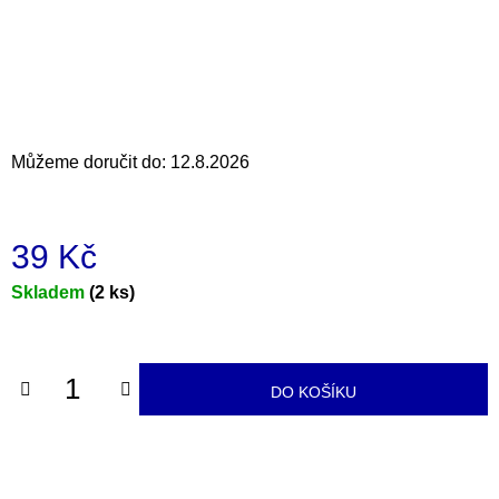
a
j
í
t
?
Můžeme doručit do:
12.8.2026
39 Kč
HLEDAT
Měrná
Skladem
(2 ks)
cena:
D
o
DO KOŠÍKU
p
o
r
u
č