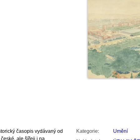
SNESITELNĚJŠ
300 Kč
Původně:
350 K
torický časopis vydávaný od
Kategorie
:
Umění
ské, ale šířeji i na