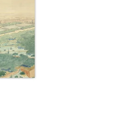
Í KLIMA
č