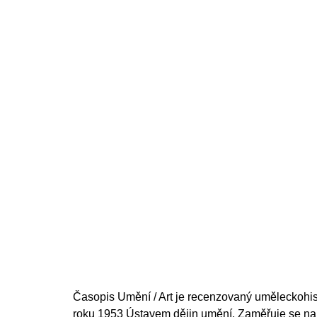
200 Kč
Časopis
Umění / Art
je recenzovaný uměleckohis
roku 1953 Ústavem dějin umění. Zaměřuje se na če