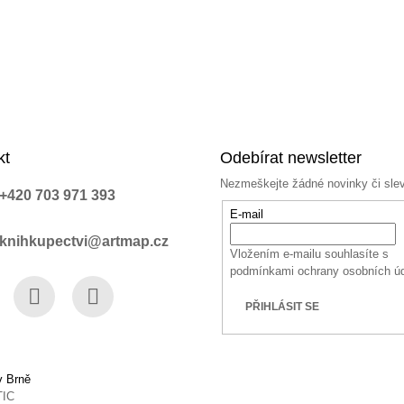
kt
Odebírat newsletter
Nezmeškejte žádné novinky či sle
+420 703 971 393
E-mail
knihkupectvi@artmap.cz
Vložením e-mailu souhlasíte s
podmínkami ochrany osobních ú
PŘIHLÁSIT SE
book
Instagram
YouTube
v Brně
TIC