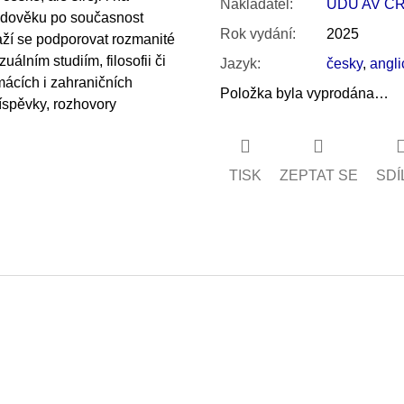
Nakladatel
:
ÚDU AV Č
edověku po současnost
Rok vydání
:
2025
aží se podporovat rozmanité
uálním studiím, filosofii či
Jazyk
:
česky
,
angli
mácích i zahraničních
Položka byla vyprodána…
říspěvky, rozhovory
TISK
ZEPTAT SE
SDÍ