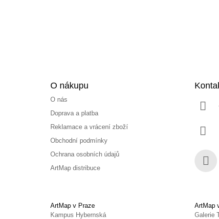
t
í
O nákupu
Konta
O nás
Doprava a platba
Reklamace a vrácení zboží
Obchodní podmínky
Ochrana osobních údajů
ArtMap distribuce
Face
ArtMap v Praze
ArtMap 
Kampus Hybernská
Galerie 