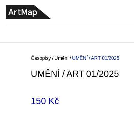
K
Přejít
o
na
ZPĚT
ZPĚT
DO
DO
obsah
š
OBCHODU
OBCHODU
í
k
Domů
Časopisy
/
Umění
/
UMĚNÍ / ART 01/2025
UMĚNÍ / ART 01/2025
150 Kč
Měrná
cena:
ARTMAT KRABIČKA
ARTMAT KRABIČKA