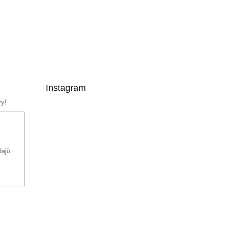
Instagram
vy!
dajů