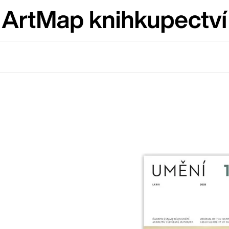
Co potřebujete najít?
HLEDAT
Doporučujeme
JMÉNO
VÝVAR
NEJEN ROMSK
380 Kč