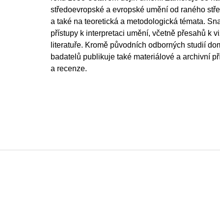
středoevropské a evropské umění od raného stř
a také na teoretická a metodologická témata. Sn
přístupy k interpretaci umění, včetně přesahů k viz
literatuře. Kromě původních odborných studií do
badatelů publikuje také materiálové a archivní p
a recenze.
Z
á
p
a