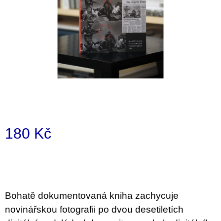
a
j
í
t
?
HLEDAT
180 Kč
Měrná
D
cena:
o
p
o
Bohatě dokumentovaná kniha zachycuje
r
u
novinářskou fotografii po dvou desetiletích
č