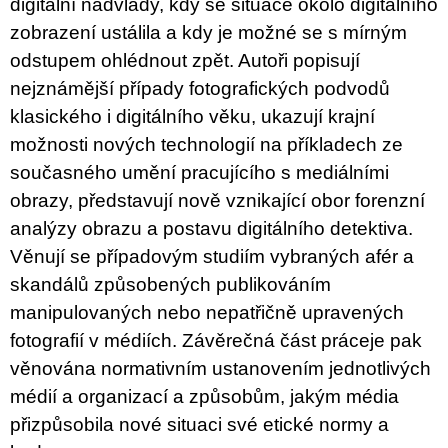
digitální nadvlády, kdy se situace okolo digitálního
u
j
zobrazení ustálila a kdy je možné se s mírným
e
odstupem ohlédnout zpět. Autoři popisují
m
e
nejznámější případy fotografických podvodů
klasického i digitálního věku, ukazují krajní
ARTMAT
možnosti nových technologií na příkladech ze
KRABIČKA
ARTMAT
současného umění pracujícího s mediálními
KRABIČKA
obrazy, představují nově vznikající obor forenzní
200
Kč
analýzy obrazu a postavu digitálního detektiva.
Věnují se případovým studiím vybraných afér a
skandálů způsobených publikováním
manipulovaných nebo nepatřičně upravených
fotografií v médiích. Závěrečná část práceje pak
věnována normativním ustanovením jednotlivých
médií a organizací a způsobům, jakým média
přizpůsobila nové situaci své etické normy a