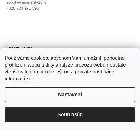
sobota–neděle 9–18 h
+420 703 971 393
ArtMap v Brně
Galerie TIC
Používáme cookies, abychom Vám umožnili pohodlné
Radnická 4, Brno
prohlížení webu a díky analýze provozu webu neustále
úterý–pátek 11–19 h
zlepšovali jeho funkce, výkon a použitelnost. Více
sobota 14–19 h
+420 702 152 298
informací
zde
.
Nastavení
Souhlasím
© 2026 ArtMap. Všechna práva
vyhrazena.
Upravit nastavení cookies