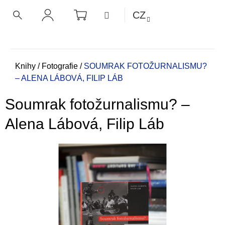
K
Přejít
NÁKUPNÍ
MENU
CZ
KOŠÍK
o
na
ZPĚT
ZPĚT
HLEDAT
PŘIHLÁŠENÍ
obsah
š
í
C
k
o
Domů
Knihy
/
Fotografie
/
SOUMRAK FOTOŽURNALISMU?
– ALENA LÁBOVÁ, FILIP LÁB
p
o
Soumrak fotožurnalismu? –
t
ř
Alena Lábová, Filip Láb
e
b
u
j
e
t
e
n