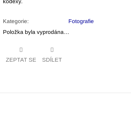
kodexy.
Kategorie
:
Fotografie
Položka byla vyprodána…
ZEPTAT SE
SDÍLET
Z
á
p
a