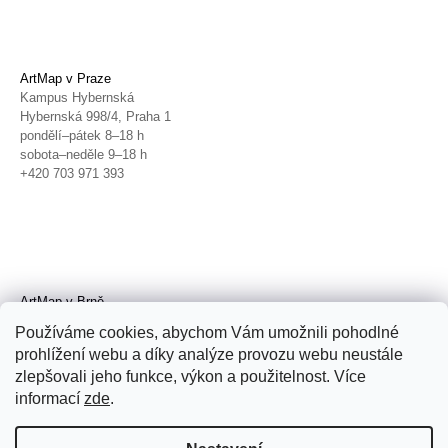
ArtMap v Praze
Kampus Hybernská
Hybernská 998/4, Praha 1
pondělí–pátek 8–18 h
sobota–neděle 9–18 h
+420 703 971 393
ArtMap v Brně
Galerie TIC
Používáme cookies, abychom Vám umožnili pohodlné
Radnická 4, Brno
prohlížení webu a díky analýze provozu webu neustále
úterý–pátek 11–19 h
zlepšovali jeho funkce, výkon a použitelnost. Více
sobota 14–19 h
+420 702 152 298
informací
zde
.