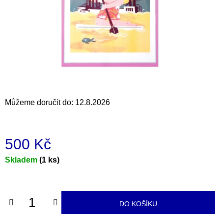
a
j
í
t
?
Můžeme doručit do:
12.8.2026
HLEDAT
500 Kč
D
Měrná
Skladem
(1 ks)
o
cena:
p
o
r
DO KOŠÍKU
u
č