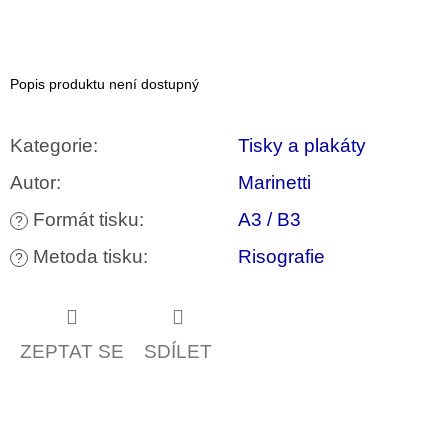
u
j
e
m
e
Popis produktu není dostupný
ARTMAT
Kategorie
:
Tisky a plakáty
KRABIČKA
ARTMAT
Autor
:
Marinetti
KRABIČKA
200
Formát tisku
:
A3 / B3
?
Kč
Metoda tisku
:
Risografie
?
ZEPTAT SE
SDÍLET