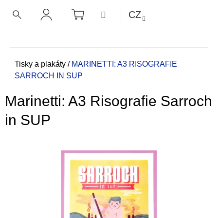
K
Přejít
NÁKUPNÍ
MENU
CZ
KOŠÍK
o
na
ZPĚT
ZPĚT
HLEDAT
PŘIHLÁŠENÍ
obsah
š
í
C
k
o
Domů
Tisky a plakáty
/
MARINETTI: A3 RISOGRAFIE
SARROCH IN SUP
p
o
Marinetti: A3 Risografie Sarroch
t
ř
in SUP
e
b
u
j
e
t
e
n