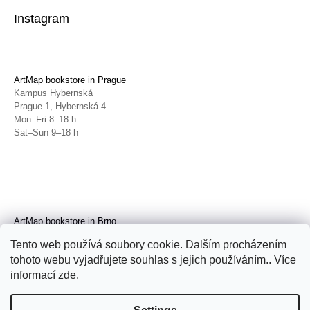
Instagram
ArtMap bookstore in Prague
Kampus Hybernská
Prague 1, Hybernská 4
Mon–Fri 8–18 h
Sat–Sun 9–18 h
ArtMap bookstore in Brno
Galerie TIC
Tento web používá soubory cookie. Dalším procházením
Brno, Radnická 4
tohoto webu vyjadřujete souhlas s jejich používáním.. Více
Tue–Fri 11–19 h
Sat 14–19 h
informací
zde
.