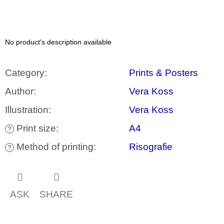
c
o
m
m
e
No product's description available
n
d
Category
:
Prints & Posters
JMÉNO
Author
:
Vera Koss
380
Kč
Illustration
:
Vera Koss
Print size
:
A4
?
Method of printing
:
Risografie
?
ASK
SHARE