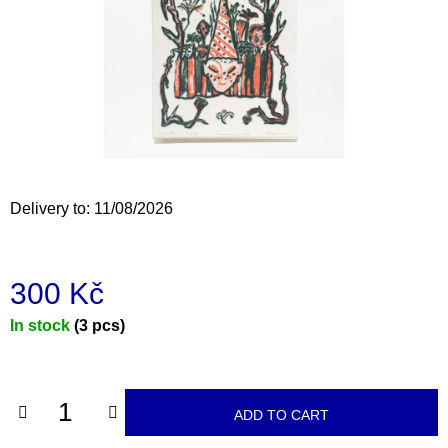
i
n
g
f
o
r
?
Delivery to:
11/08/2026
300 Kč
SEARCH
Measure
In stock
(3 pcs)
price:
W
e
r
ADD TO CART
e