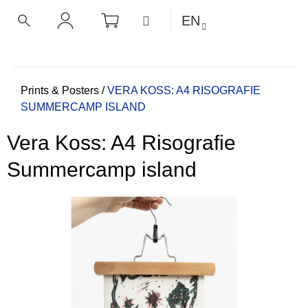
C
Skip
SHOPPING
MENU
EN
CART
a
to
BACK
BACK
SEARCH
LOGIN
content
r
t
W
h
Home
Prints & Posters
/
VERA KOSS: A4 RISOGRAFIE
SUMMERCAMP ISLAND
a
t
Vera Koss: A4 Risografie
a
r
Summercamp island
e
y
o
u
l
o
o
k