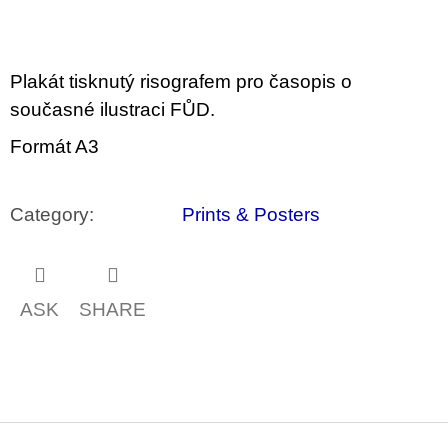
c
o
m
m
e
Plakát tisknutý risografem pro časopis o
n
současné ilustraci FŮD.
d
Formát A3
ARTMAT
KRABIČKA
ARTMAT
Category
:
Prints & Posters
BOX
200
Kč
ASK
SHARE