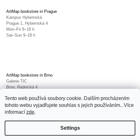
ArtMap bookstore in Prague
Kampus Hybernská
Prague 1, Hybernská 4
Mon–Fri 8–18 h
Sat–Sun 9–18 h
ArtMap bookstore in Brno
Galerie TIC
Brno, Radnická 4
Tue–Fri 11–19 h
Tento web používá soubory cookie. Dalším procházením
Sat 14–19 h
tohoto webu vyjadřujete souhlas s jejich používáním.. Více
informací
zde
.
Settings
© 2026 ArtMap. All rights reserved.
Edit