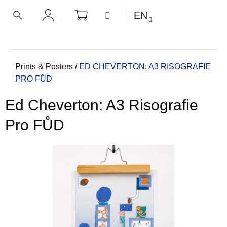
C
Skip
SHOPPING
MENU
EN
CART
a
to
BACK
BACK
SEARCH
LOGIN
content
r
t
W
h
Home
Prints & Posters
/
ED CHEVERTON: A3 RISOGRAFIE
PRO FŮD
a
t
Ed Cheverton: A3 Risografie
a
r
Pro FŮD
e
y
o
u
l
o
o
k