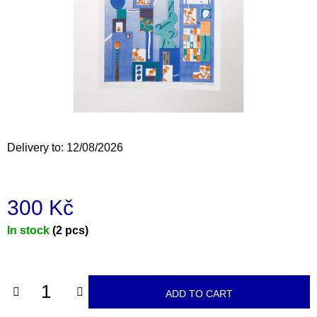
i
n
g
f
o
r
?
Delivery to:
12/08/2026
300 Kč
SEARCH
Measure
In stock
(2 pcs)
price:
W
e
r
ADD TO CART
e