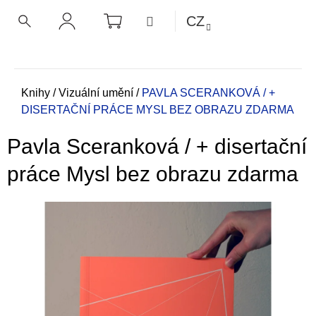
K
Přejít
NÁKUPNÍ
MENU
CZ
KOŠÍK
o
na
ZPĚT
ZPĚT
HLEDAT
PŘIHLÁŠENÍ
obsah
š
í
C
k
o
Domů
Knihy
/
Vizuální umění
/
PAVLA SCERANKOVÁ / +
DISERTAČNÍ PRÁCE MYSL BEZ OBRAZU ZDARMA
p
o
Pavla Sceranková / + disertační
t
ř
práce Mysl bez obrazu zdarma
e
b
u
j
e
t
e
n