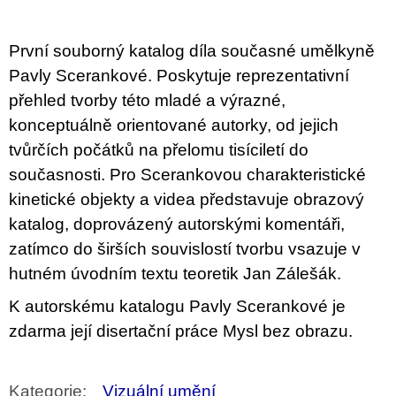
u
j
e
První souborný katalog díla současné umělkyně
m
e
Pavly Scerankové. Poskytuje reprezentativní
přehled tvorby této mladé a výrazné,
PŘIŠEL
konceptuálně orientované autorky, od jejich
ČAS
NA
tvůrčích počátků na přelomu tisíciletí do
DRUHOU
současnosti. Pro Scerankovou charakteristické
:
SMĚNU
kinetické objekty a videa představuje obrazový
VÝBĚR
Z
katalog, doprovázený autorskými komentáři,
TEXTŮ
zatímco do širších souvislostí tvorbu vsazuje v
2022 –
2025
hutném úvodním textu teoretik Jan Zálešák.
350
Kč
K autorskému katalogu Pavly Scerankové je
zdarma její disertační práce Mysl bez obrazu.
Kategorie
:
Vizuální umění