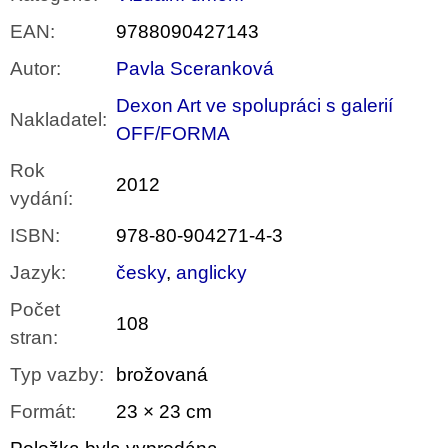
EAN
:
9788090427143
Autor
:
Pavla Sceranková
Dexon Art ve spolupráci s galerií
Nakladatel
:
OFF/FORMA
Rok
2012
vydání
:
ISBN
:
978-80-904271-4-3
Jazyk
:
česky
,
anglicky
Počet
108
stran
:
Typ vazby
:
brožovaná
Formát
:
23 × 23 cm