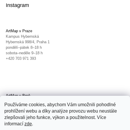
Instagram
ArtMap v Praze
Kampus Hybernská
Hybernská 998/4, Praha 1
pondělí–pátek 8–18 h
sobota–neděle 9–18 h
+420 703 971 393
ArtMap v Brně
Galerie TIC
Používáme cookies, abychom Vám umožnili pohodlné
Radnická 4, Brno
prohlížení webu a díky analýze provozu webu neustále
úterý–pátek 11–19 h
zlepšovali jeho funkce, výkon a použitelnost. Více
sobota 14–19 h
+420 702 152 298
informací
zde
.