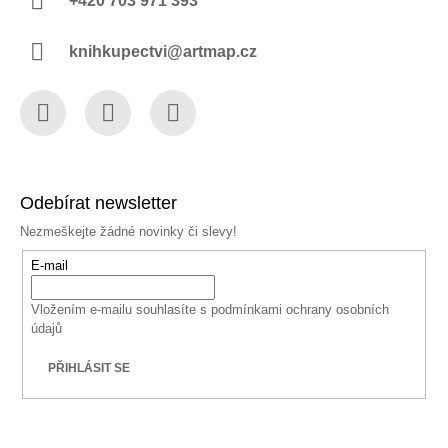
+420 703 971 393
knihkupectvi@artmap.cz
Facebook
Instagram
YouTube
Odebírat newsletter
Nezmeškejte žádné novinky či slevy!
E-mail
Vložením e-mailu souhlasíte s
podmínkami ochrany osobních
údajů
PŘIHLÁSIT SE