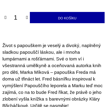
u
cena:
j
e
m
DO KOŠÍKU
e
JMÉNO
380
Kč
Život s papouškem je veselý a divoký, naplněný
sladkou papouščí láskou, ale i mnoha
lumpárnami a rošťárnami. Své o tom ví i
všestranná umělkyně a oceňovaná autorka knih
pro děti, Marka Míková – papouška Freda má
doma už třináct let. Fred básnířku inspiroval k
vymýšlení Papouščího leporela a Marku teď moc
zajímá, co na to bude Fred říkat, že právě o jeho
zlobení vyšla knížka s barevnými obrázky Kláry
Břicháčkové. Určitě se nasměje!