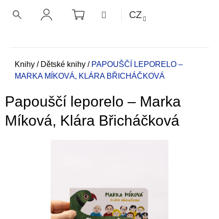
K
Přejít
NÁKUPNÍ
MENU
CZ
KOŠÍK
o
na
ZPĚT
ZPĚT
HLEDAT
PŘIHLÁŠENÍ
obsah
š
í
C
k
o
Domů
Knihy
/
Dětské knihy
/
PAPOUŠČÍ LEPORELO –
MARKA MÍKOVÁ, KLÁRA BŘICHÁČKOVÁ
p
o
Papouščí leporelo – Marka
t
ř
Míková, Klára Břicháčková
e
b
u
j
e
t
e
n