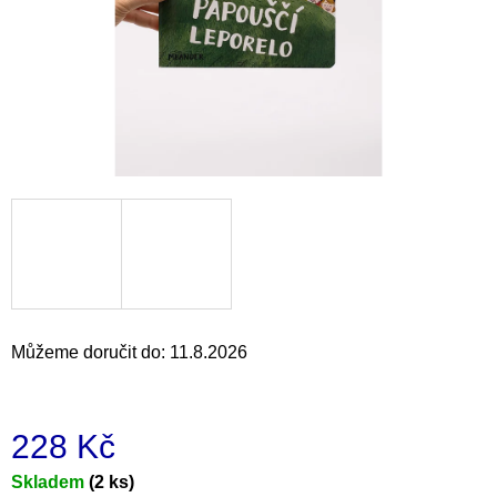
a
j
í
t
?
HLEDAT
Můžeme doručit do:
11.8.2026
D
o
p
o
228 Kč
r
u
Měrná
Skladem
(2 ks)
č