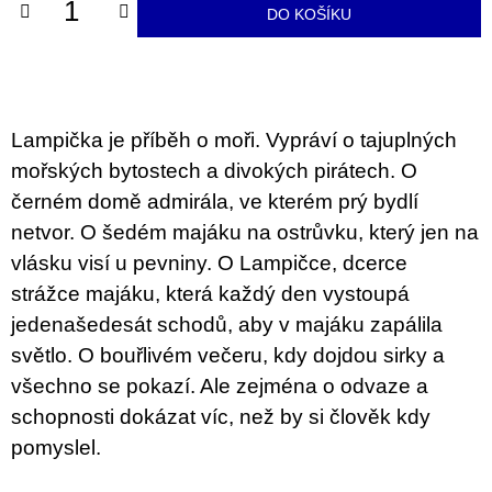
u
DO KOŠÍKU
j
e
m
e
Lampička je příběh o moři. Vypráví o tajuplných
VÝVAR
NEJEN
mořských bytostech a divokých pirátech. O
ROMSKÉ
RECEPTY
černém domě admirála, ve kterém prý bydlí
PRO
netvor. O šedém majáku na ostrůvku, který jen na
SNESITELNĚJŠÍ
KLIMA
vlásku visí u pevniny. O Lampičce, dcerce
300
strážce majáku, která každý den vystoupá
Kč
Původně:
jedenašedesát schodů, aby v majáku zapálila
350
světlo. O bouřlivém večeru, kdy dojdou sirky a
Kč
všechno se pokazí. Ale zejména o odvaze a
schopnosti dokázat víc, než by si člověk kdy
pomyslel.