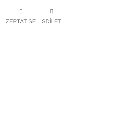
ZEPTAT SE
SDÍLET
Z
á
p
a
t
í