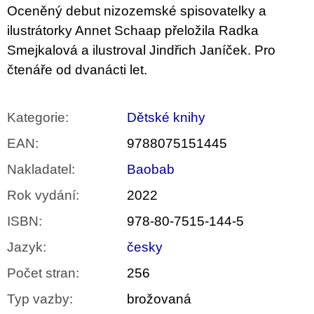
Oceněný debut nizozemské spisovatelky a
ilustrátorky Annet Schaap přeložila Radka
Smejkalová a ilustroval Jindřich Janíček. Pro
čtenáře od dvanácti let.
Kategorie
:
Dětské knihy
EAN
:
9788075151445
Nakladatel
:
Baobab
Rok vydání
:
2022
ISBN
:
978-80-7515-144-5
Jazyk
:
česky
Počet stran
:
256
Typ vazby
:
brožovaná