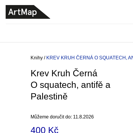
K
Přejít
o
na
ZPĚT
ZPĚT
DO
DO
obsah
š
OBCHODU
OBCHODU
í
k
Domů
Knihy
/
KREV KRUH ČERNÁ
O SQUATECH, AN
Krev Kruh Černá
O squatech, antifě a
Palestině
Můžeme doručit do:
11.8.2026
JMÉNO
400 Kč
380 Kč