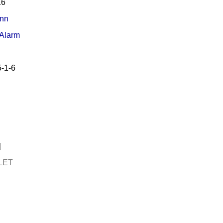
16
nn
 Alarm
-1-6
LET