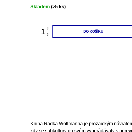
Měrná
Skladem
(>5 ks)
cena:
DO KOŠÍKU
Kniha Radka Wollmanna je prozaickým návratem
kdy se subkultury po svém vypořádávaly s porev