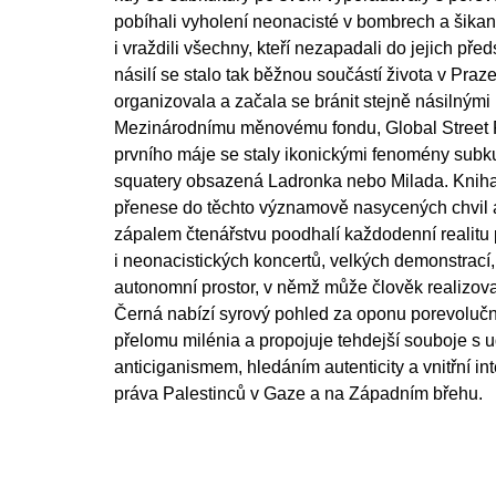
pobíhali vyholení neonacisté v bombrech a šikan
i vraždili všechny, kteří nezapadali do jejich před
násilí se stalo tak běžnou součástí života v Praz
organizovala a začala se bránit stejně násilnými 
Mezinárodnímu měnovému fondu, Global Street P
prvního máje se staly ikonickými fenomény subkul
squatery obsazená Ladronka nebo Milada.
Kniha
přenese do těchto významově nasycených chvil 
zápalem čtenářstvu poodhalí každodenní realitu
i neonacistických koncertů, velkých demonstrací, 
autonomní prostor, v němž může člověk realizov
Černá nabízí syrový pohled za oponu porevolučn
přelomu milénia a propojuje tehdejší souboje s u
anticiganismem, hledáním autenticity a vnitřní int
práva Palestinců v Gaze a na Západním břehu.