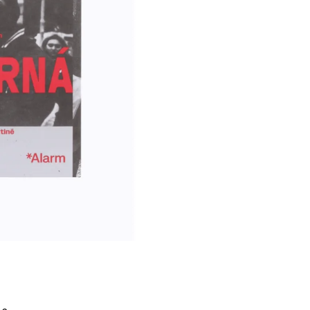
Í KLIMA
č