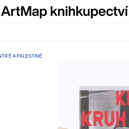
Co potřebujete najít?
HLEDAT
TIFĚ A PALESTINĚ
Doporučujeme
ARTMAT KRABIČKA
VÝVAR
ARTMAT KRABIČKA
NEJEN ROMSK