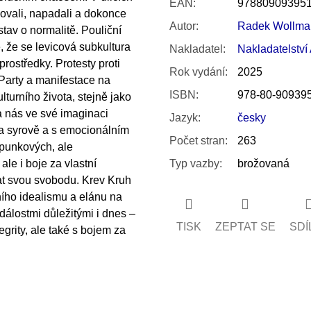
EAN
:
97880909395
ovali, napadali a dokonce
Autor
:
Radek Wollma
stav o normalitě. Pouliční
e, že se levicová subkultura
Nakladatel
:
Nakladatelství
prostředky. Protesty proti
Rok vydání
:
2025
arty a manifestace na
ISBN
:
978-80-909395
turního života, stejně jako
 nás ve své imaginaci
Jazyk
:
česky
a syrově a s emocionálním
Počet stran
:
263
 punkových, ale
ale i boje za vlastní
Typ vazby
:
brožovaná
at svou svobodu
. Krev Kruh
ího idealismu a elánu na
dálostmi důležitými i dnes –
TISK
ZEPTAT SE
SDÍ
egrity, ale také s bojem za