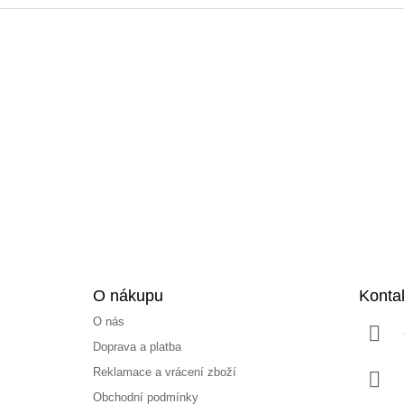
Z
á
p
a
t
í
O nákupu
Konta
O nás
Doprava a platba
Reklamace a vrácení zboží
Obchodní podmínky