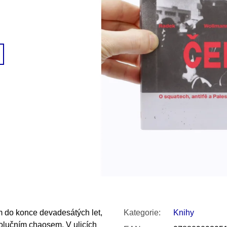
SNESITELNĚJŠ
200 Kč
300 Kč
Původně:
350 K
 do konce devadesátých let,
Kategorie
:
Knihy
olučním chaosem. V ulicích