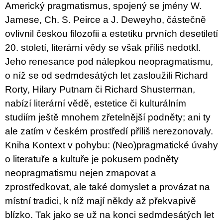
u
Americký pragmatismus, spojený se jmény W.
j
Jamese, Ch. S. Peirce a J. Deweyho, částečně
e
m
ovlivnil českou filozofii a estetiku prvních desetiletí
e
20. století, literární vědy se však příliš nedotkl.
Jeho renesance pod nálepkou neopragmatismu,
ARTMAT
KRABIČKA
o níž se od sedmdesátých let zasloužili Richard
ARTMAT
Rorty, Hilary Putnam či Richard Shusterman,
KRABIČKA
nabízí literární vědě, estetice či kulturálním
200
Kč
studiím ještě mnohem zřetelnější podněty; ani ty
ale zatím v českém prostředí příliš nerezonovaly.
Kniha Kontext v pohybu: (Neo)pragmatické úvahy
o literatuře a kultuře je pokusem podněty
neopragmatismu nejen zmapovat a
zprostředkovat, ale také domyslet a provázat na
místní tradici, k níž mají někdy až překvapivě
blízko. Tak jako se už na konci sedmdesátých let