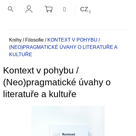
K
Přejít
NÁKUPNÍ
MENU
CZ
KOŠÍK
o
na
ZPĚT
ZPĚT
HLEDAT
PŘIHLÁŠENÍ
obsah
š
í
C
k
o
Domů
Knihy
/
Filosofie
/
KONTEXT V POHYBU /
(NEO)PRAGMATICKÉ ÚVAHY O LITERATUŘE A
p
KULTUŘE
o
t
Kontext v pohybu /
ř
e
(Neo)pragmatické úvahy o
b
literatuře a kultuře
u
j
e
t
e
n