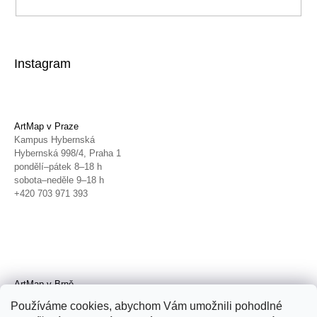
Instagram
ArtMap v Praze
Kampus Hybernská
Hybernská 998/4, Praha 1
pondělí–pátek 8–18 h
sobota–neděle 9–18 h
+420 703 971 393
ArtMap v Brně
Galerie TIC
Používáme cookies, abychom Vám umožnili pohodlné
Radnická 4, Brno