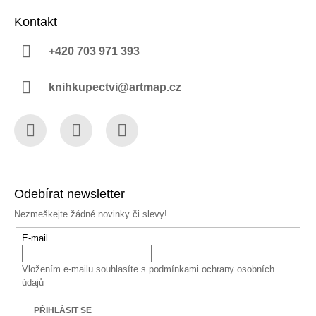
Kontakt
+420 703 971 393
knihkupectvi@artmap.cz
Facebook
Instagram
YouTube
Odebírat newsletter
Nezmeškejte žádné novinky či slevy!
E-mail
Vložením e-mailu souhlasíte s
podmínkami ochrany osobních
údajů
PŘIHLÁSIT SE