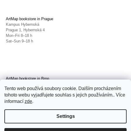
ArtMap bookstore in Prague
Kampus Hybernská
Prague 1, Hybernská 4
Mon–Fri 8–18 h
Sat–Sun 9–18 h
ArtMap bookstore in Brno
Galerie TIC
Tento web používá soubory cookie. Dalším procházením
Brno, Radnická 4
tohoto webu vyjadřujete souhlas s jejich používáním.. Více
Tue–Fri 11–19 h
Sat 14–19 h
informací
zde
.
Settings