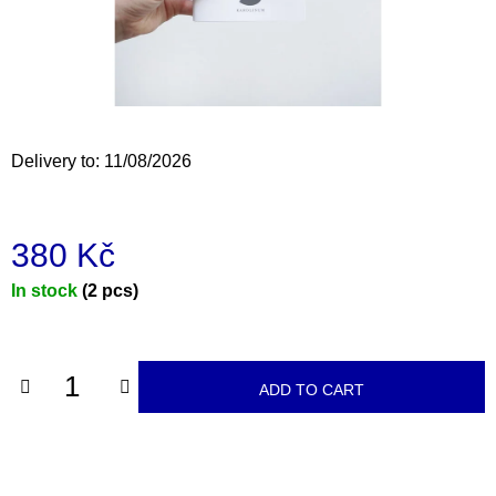
i
n
g
f
o
Delivery to:
11/08/2026
r
?
380 Kč
Measure
In stock
(2 pcs)
price:
SEARCH
ADD TO CART
W
e
r
e