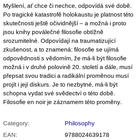
c
Myšlení, ať chce či nechce, odpovídá své době.
o
m
Po tragické katastrofě holokaustu je platnost této
m
skutečnosti ještě očividnější – a možná i proto
e
n
jsou knihy poválečné filosofie obtížně
d
srozumitelné. Odpovídají na traumatizující
zkušenost, a to znamená: filosofie se ujímá
JMÉNO
odpovědnosti s vědomím, že má-li být filosofie
380
Kč
možná i v druhé polovině 20. století a dále, musí
přepsat svou tradici a radikální proměnou musí
projít i její diskurs. Je to nezbytné, má-li být
schopna vydat své svědectví o této době.
Filosofie en noir je záznamem této proměny.
Category
:
Philosophy
EAN
:
9788024639178