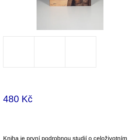
i
n
g
f
o
r
?
SEARCH
480 Kč
Measure
price:
W
e
r
e
Kniha je první podrobnou studií o celoživotním