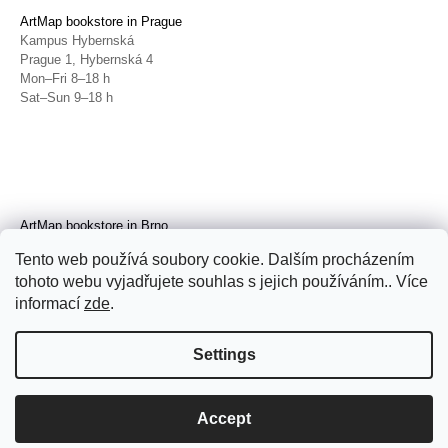
ArtMap bookstore in Prague
Kampus Hybernská
Prague 1, Hybernská 4
Mon–Fri 8–18 h
Sat–Sun 9–18 h
ArtMap bookstore in Brno
Galerie TIC
Tento web používá soubory cookie. Dalším procházením
Brno, Radnická 4
tohoto webu vyjadřujete souhlas s jejich používáním.. Více
Tue–Fri 11–19 h
Sat 14–19 h
informací
zde
.
Settings
Accept
© 2026 ArtMap. All rights reserved.
Edit