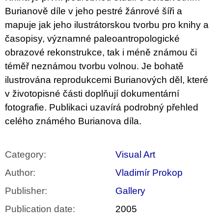
c
Burianově díle
v jeho pestré žánrové šíři a
o
m
mapuje jak jeho ilustrátorskou tvorbu
pro knihy a
m
časopisy, významné paleoantropologické
e
n
obrazové rekonstrukce, tak i méně známou či
d
téměř neznámou
tvorbu volnou. Je bohatě
ilustrována reprodukcemi Burianových děl, které
BRUTAL
PRAGUE
v životopisné části doplňují dokumentární
165
fotografie.
Publikaci uzavírá podrobný přehled
Kč
celého známého Burianova díla.
Category
:
Visual Art
Author
:
Vladimír Prokop
Publisher
:
Gallery
Publication date
:
2005