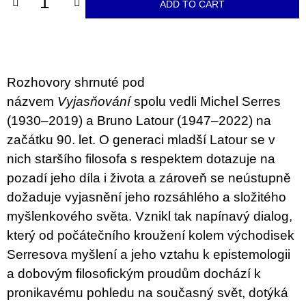
c
ADD TO CART
o
m
m
e
n
d
Rozhovory shrnuté pod
názvem
Vyjasňování
spolu vedli Michel Serres
BRUTAL
(1930–2019) a Bruno Latour (1947–2022) na
PRAGUE
začátku 90. let. O generaci mladší Latour se v
165
Kč
nich staršího filosofa s respektem dotazuje na
pozadí jeho díla i života a zároveň se neústupně
dožaduje vyjasnění jeho rozsáhlého a složitého
myšlenkového světa. Vznikl tak napínavý dialog,
který od počátečního kroužení kolem východisek
Serresova myšlení a jeho vztahu k epistemologii
a dobovým filosofickým proudům dochází k
pronikavému pohledu na současný svět, dotýká