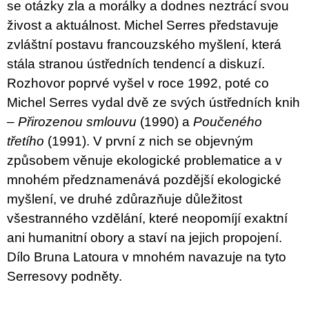
se otázky zla a morálky a dodnes neztrácí svou
živost a aktuálnost. Michel Serres představuje
zvláštní postavu francouzského myšlení, která
stála stranou ústředních tendencí a diskuzí.
Rozhovor poprvé vyšel v roce 1992, poté co
Michel Serres vydal dvě ze svých ústředních knih
–
Přirozenou smlouvu
(1990) a
Poučeného
třetího
(1991). V první z nich se objevným
způsobem věnuje ekologické problematice a v
mnohém předznamenává pozdější ekologické
myšlení, ve druhé zdůrazňuje důležitost
všestranného vzdělání, které neopomíjí exaktní
ani humanitní obory a staví na jejich propojení.
Dílo Bruna Latoura v mnohém navazuje na tyto
Serresovy podněty.