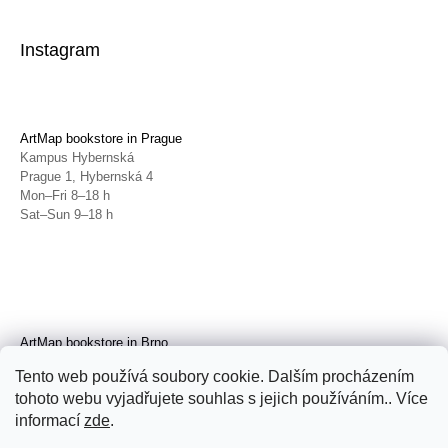
Instagram
ArtMap bookstore in Prague
Kampus Hybernská
Prague 1, Hybernská 4
Mon–Fri 8–18 h
Sat–Sun 9–18 h
ArtMap bookstore in Brno
Galerie TIC
Tento web používá soubory cookie. Dalším procházením
Brno, Radnická 4
tohoto webu vyjadřujete souhlas s jejich používáním.. Více
Tue–Fri 11–19 h
Sat 14–19 h
informací
zde
.