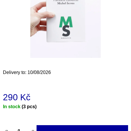
i
n
g
f
o
r
?
Delivery to:
10/08/2026
SEARCH
290 Kč
Measure
In stock
(3 pcs)
W
price:
e
r
e