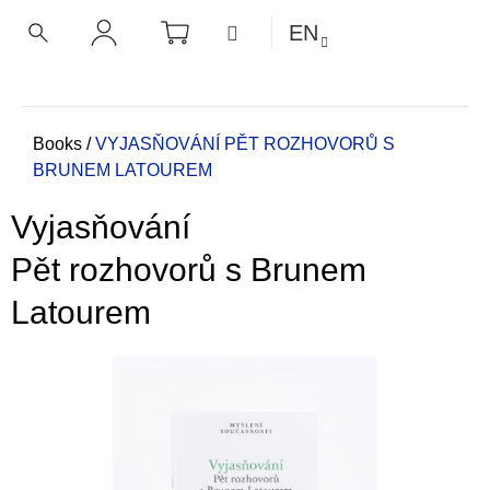
C
Skip
SHOPPING
MENU
EN
CART
a
to
BACK
BACK
SEARCH
LOGIN
content
r
t
W
h
Home
Books
/
VYJASŇOVÁNÍ
PĚT ROZHOVORŮ S
BRUNEM LATOUREM
a
t
Vyjasňování
a
r
Pět rozhovorů s Brunem
e
Latourem
y
o
u
l
o
o
k