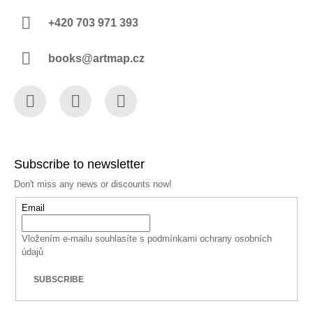
+420 703 971 393
books@artmap.cz
Facebook
Instagram
YouTube
Subscribe to newsletter
Don't miss any news or discounts now!
Email
Vložením e-mailu souhlasíte s
podmínkami ochrany osobních
údajů
SUBSCRIBE