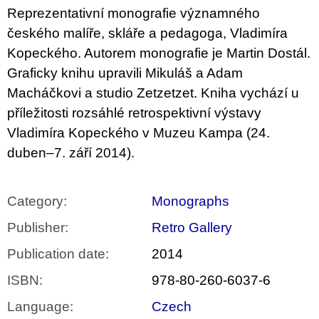
c
Reprezentativní monografie významného
o
m
českého malíře, skláře a pedagoga, Vladimíra
m
Kopeckého. Autorem monografie je Martin Dostál.
e
n
Graficky knihu upravili Mikuláš a Adam
d
Macháčkovi a studio Zetzetzet. Kniha vychází u
příležitosti rozsáhlé retrospektivní výstavy
JMÉNO
Vladimíra Kopeckého v Muzeu Kampa (24.
380
Kč
duben–7. září 2014).
Category
:
Monographs
Publisher
:
Retro Gallery
Publication date
:
2014
ISBN
:
978-80-260-6037-6
Language
:
Czech