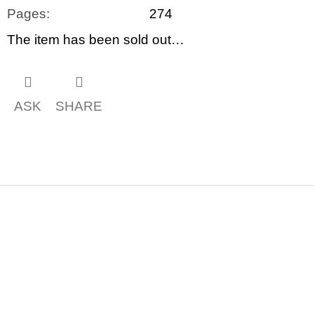
Pages
:
274
The item has been sold out…
ASK
SHARE
F
o
o
t
e
r