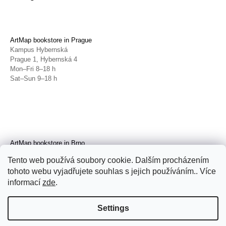
ArtMap bookstore in Prague
Kampus Hybernská
Prague 1, Hybernská 4
Mon–Fri 8–18 h
Sat–Sun 9–18 h
ArtMap bookstore in Brno
Galerie TIC
Tento web používá soubory cookie. Dalším procházením
Brno, Radnická 4
tohoto webu vyjadřujete souhlas s jejich používáním.. Více
Tue–Fri 11–19 h
Sat 14–19 h
informací
zde
.
Settings