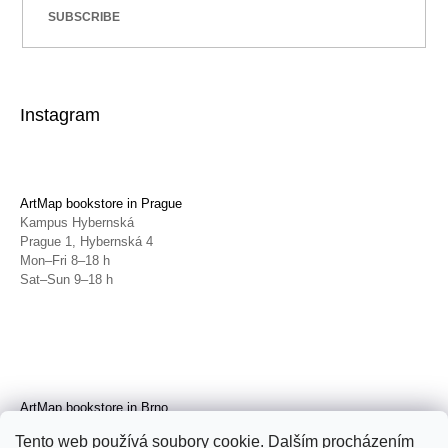
SUBSCRIBE
Instagram
ArtMap bookstore in Prague
Kampus Hybernská
Prague 1, Hybernská 4
Mon–Fri 8–18 h
Sat–Sun 9–18 h
ArtMap bookstore in Brno
Galerie TIC
Tento web používá soubory cookie. Dalším procházením
Brno, Radnická 4