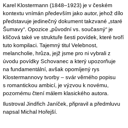
c
Karel Klostermann (1848–1923) je v českém
o
m
kontextu vnímán především jako autor, jehož dílo
m
představuje jedinečný dokument takzvané „staré
e
n
Šumavy“. Opozice „původní vs. současný“ je
d
klíčová také ve struktuře šesti povídek, které tvoří
tuto kompilaci. Tajemný titul Velebnost,
BRUTAL
PRAGUE
melancholie, hrůza, jejž jsme pro ni vybrali z
165
úvodu povídky Schovanec a který upozorňuje
Kč
na fundamentální, avšak opomíjený rys
Klostermannovy tvorby – svár věrného popisu
s romantickou ambicí, je výzvou k novému,
pozornému čtení málem klasického autora.
Ilustroval Jindřich Janíček, připravil a předmluvu
napsal Michal Hořejší.