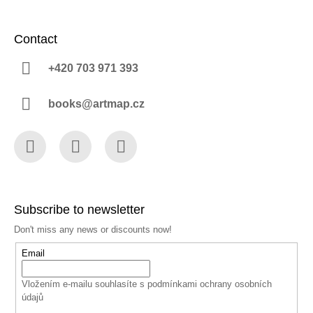
Contact
+420 703 971 393
books@artmap.cz
Facebook
Instagram
YouTube
Subscribe to newsletter
Don't miss any news or discounts now!
Email
Vložením e-mailu souhlasíte s
podmínkami ochrany osobních
údajů