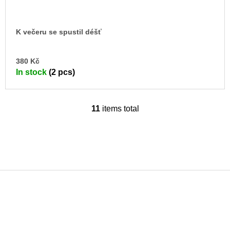
K večeru se spustil déšť
AD
380 Kč
TO
In stock
(2 pcs)
CA
11
items total
L
i
s
t
i
n
g
c
o
F
n
o
t
r
o
o