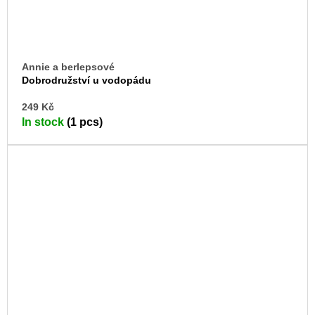
Annie a berlepsové
Dobrodružství u vodopádu
AD
249 Kč
TO
In stock
(1 pcs)
CA