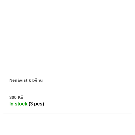
Nenávist k běhu
AD
300 Kč
TO
In stock
(3 pcs)
CA