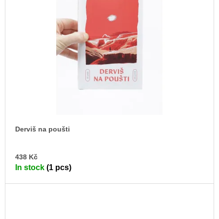
Derviš na poušti
AD
438 Kč
TO
In stock
(1 pcs)
CA