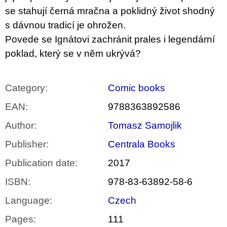
c
se stahují černá mračna a poklidný život shodný
o
m
s dávnou tradicí je ohrožen.
m
Povede se Ignátovi zachránit prales i legendární
e
n
poklad, který se v něm ukrývá?
d
ARTMAT
Category
:
Comic books
KRABIČKA
ARTMAT
EAN
:
9788363892586
BOX
200
Author
:
Tomasz Samojlik
Kč
Publisher
:
Centrala Books
Publication date
:
2017
ISBN
:
978-83-63892-58-6
Language
:
Czech
Pages
:
111