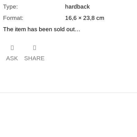
Type
:
hardback
Format
:
16,6 × 23,8 cm
The item has been sold out…
ASK
SHARE
F
o
o
t