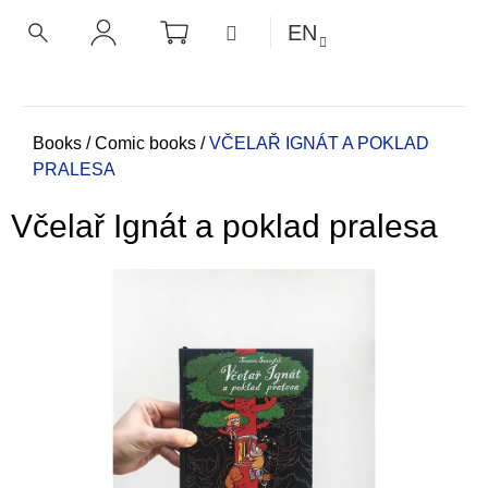
C
Skip
SHOPPING
MENU
EN
CART
a
to
BACK
BACK
SEARCH
LOGIN
content
r
t
W
h
Home
Books
/
Comic books
/
VČELAŘ IGNÁT A POKLAD
PRALESA
a
t
Včelař Ignát a poklad pralesa
a
r
e
y
o
u
l
o
o
k