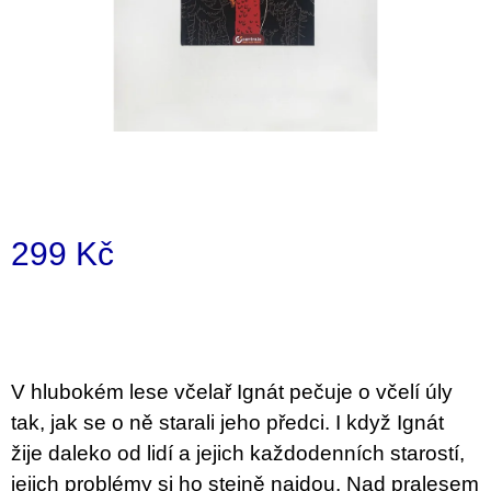
i
n
g
f
o
r
?
299 Kč
Measure
price:
SEARCH
V hlubokém lese včelař Ignát pečuje o včelí úly
W
tak, jak se o ně starali jeho předci. I když Ignát
e
žije daleko od lidí a jejich každodenních starostí,
r
e
jejich problémy si ho stejně najdou. Nad pralesem