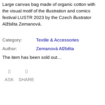
c
Large canvas bag made of organic cotton with
o
m
the visual motif of the illustration and comics
m
festival LUSTR 2023 by the Czech illustrator
e
n
Alžběta Zemanová.
d
VÝVAR
Category
:
Textile & Accessories
NEJEN
ROMSKÉ
Author
:
Zemanová Alžběta
RECEPTY
PRO
The item has been sold out…
SNESITELNĚJŠÍ
KLIMA
300
Kč
Was:
ASK
SHARE
350
Kč