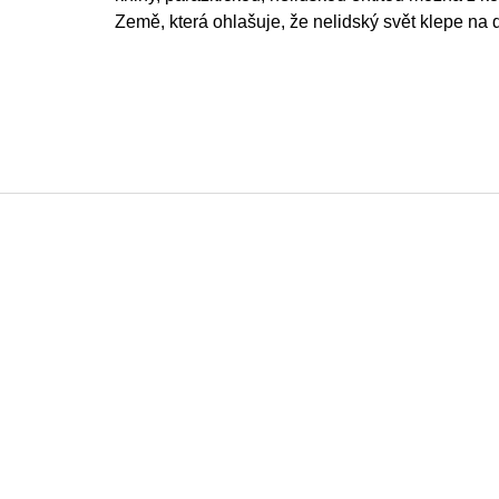
Země, která ohlašuje, že nelidský svět klepe na
F
o
o
t
e
r