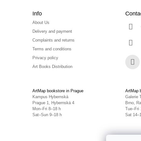
Info
Conta
About Us
Delivery and payment
Complaints and returns
Terms and conditions
Privacy policy
Art Books Distribution
Face
ArtMap bookstore in Prague
ArtMap b
Kampus Hybernská
Galerie 
Prague 1, Hybernská 4
Brno, Ra
Mon–Fri 8–18 h
Tue–Fri 
Sat–Sun 9–18 h
Sat 14–