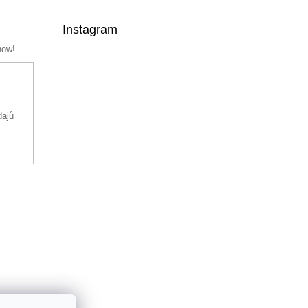
Instagram
now!
dajů