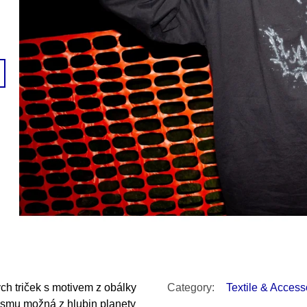
SNESITELNĚJŠ
200 Kč
300 Kč
Was:
350 Kč
ných triček s motivem z obálky
Category
:
Textile & Access
kosmu možná z hlubin planety