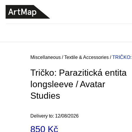
C
Skip
a
to
BACK
BACK
SHOPPING
SHOPPING
content
r
t
Home
Miscellaneous
/
Textile & Accessories
/
TRIČKO:
Tričko: Parazitická entita
longsleeve / Avatar
Studies
Delivery to:
12/08/2026
JMÉNO
850 Kč
380 Kč