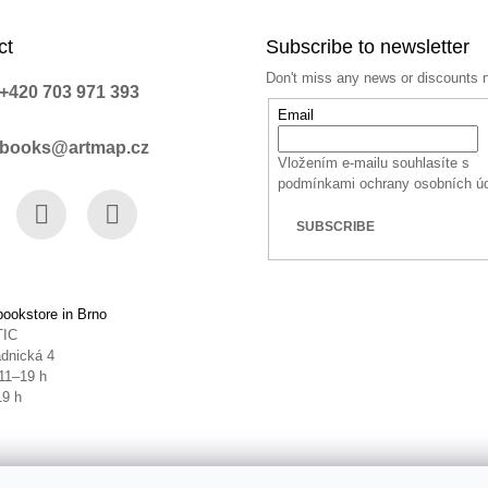
ct
Subscribe to newsletter
Don't miss any news or discounts 
+420 703 971 393
Email
books@artmap.cz
Vložením e-mailu souhlasíte s
podmínkami ochrany osobních ú
SUBSCRIBE
book
Instagram
YouTube
ookstore in Brno
TIC
dnická 4
11–19 h
19 h