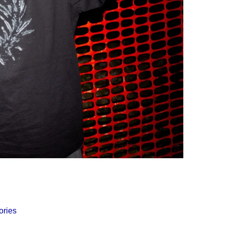
Í KLIMA
ories