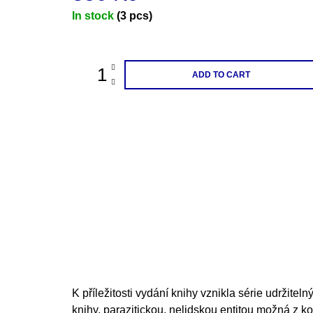
Measure
In stock
(3 pcs)
price:
ADD TO CART
K příležitosti vydání knihy vznikla série udržitel
knihy, parazitickou, nelidskou entitou možná z 